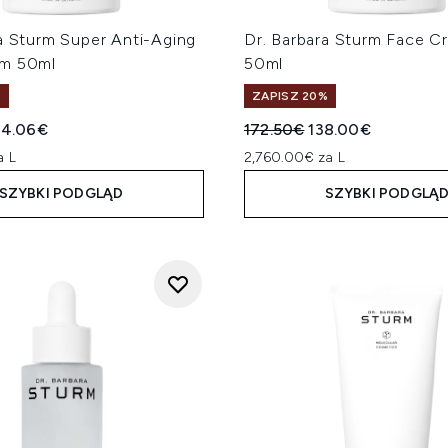
a Sturm Super Anti-Aging
Dr. Barbara Sturm Face C
am 50ml
50ml
%
ZAPISZ 20%
a cena detaliczna:
tualna cena:
Sugerowana cena detalicz
Aktualna cena:
94.06€
172.50€
138.00€
a L
2,760.00€ za L
SZYBKI PODGLĄD
SZYBKI PODGLĄ