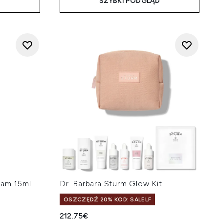
D
SZYBKI PODGLĄD
eam 15ml
Dr. Barbara Sturm Glow Kit
OSZCZĘDŹ 20% KOD: SALELF
212.75€