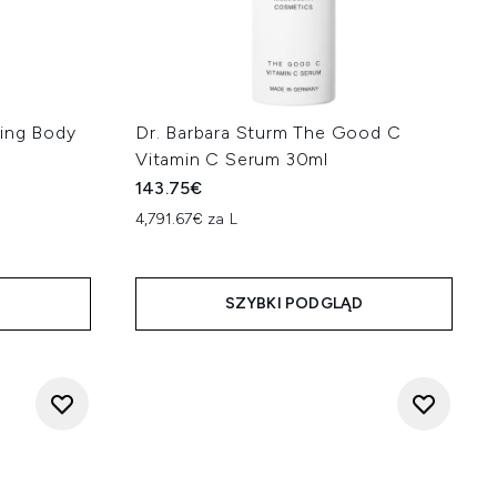
ging Body
Dr. Barbara Sturm The Good C
Vitamin C Serum 30ml
143.75€
4,791.67€ za L
D
SZYBKI PODGLĄD