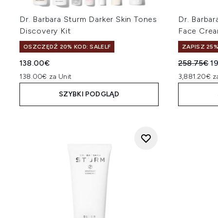
Dr. Barbara Sturm Darker Skin Tones
Dr. Barbar
Discovery Kit
Face Cre
OSZCZĘDŹ 20% KOD: SALELF
ZAPISZ 25
Sugerowan
Ak
138.00€
258.75€
1
138.00€ za Unit
3,881.20€ z
SZYBKI PODGLĄD