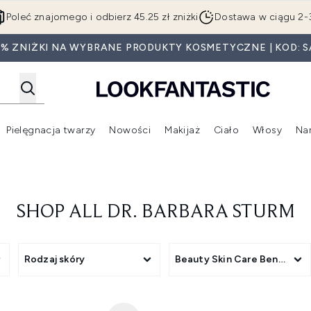
Przejdź do głównej treści
Poleć znajomego i odbierz 45.25 zł zniżki
Dostawa w ciągu 2-
0% ZNIŻKI NA WYBRANE PRODUKTY KOSMETYCZNE | KOD: S
Pielęgnacja twarzy
Nowości
Makijaż
Ciało
Włosy
Na
Wejdź do podmenu (Beauty Box)
Wejdź do podmenu (Marki)
Wejdź do podmenu (Pielęgnacja twarzy)
Wejdź do podmenu (Nowości)
Wejd
SHOP ALL DR. BARBARA STURM
Rodzaj skóry
Beauty Skin Care Benefit