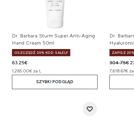
Dr. Barbara Sturm Super Anti-Aging
Dr. Barbar
Hand Cream 50ml
Hyaluroni
OSZCZĘDŹ 20% KOD: SALELF
ZAPISZ 25
Sugerowan
A
63.25€
304.75€
2
1,265.00€ za L
7,618.67€ za
SZYBKI PODGLĄD