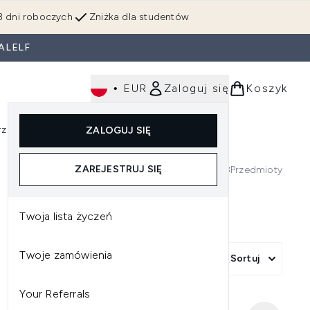
3 dni roboczych
Zniżka dla studentów
ALELF
•
EUR
Zaloguj się
Koszyk
rzędzia
Perfumy
Dla mężczyzn
ZALOGUJ SIĘ
ź do podmenu (Makijaż)
Wejdź do podmenu (Ciało)
Wejdź do podmenu (Włosy)
Wejdź do podmenu (Narzędzia)
Wejdź do podmenu (Perfumy)
Wejdź do podmenu (
ZAREJESTRUJ SIĘ
48
Przedmioty
Twoja lista życzeń
Twoje zamówienia
Więcej filtrów +
Sortuj
Your Referrals