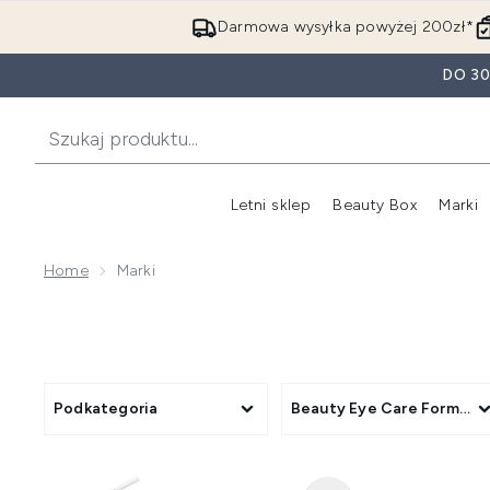
Darmowa wysyłka powyżej 200zł*
DO 3
Letni sklep
Beauty Box
Marki
Home
Marki
Podkategoria
Beauty Eye Care Format