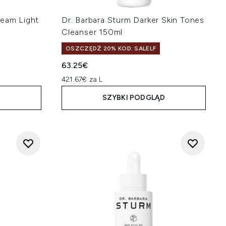
ream Light
Dr. Barbara Sturm Darker Skin Tones
Cleanser 150ml
OSZCZĘDŹ 20% KOD: SALELF
na:
63.25€
421.67€ za L
D
SZYBKI PODGLĄD