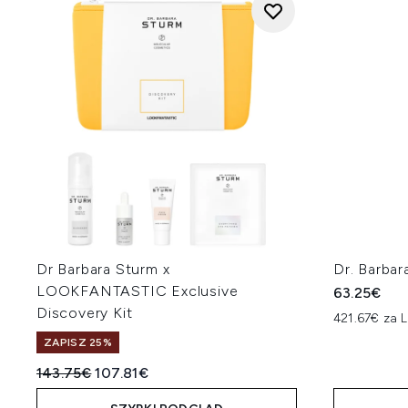
Dr Barbara Sturm x
Dr. Barba
LOOKFANTASTIC Exclusive
63.25€
Discovery Kit
421.67€ za L
ZAPISZ 25%
Sugerowana cena detaliczna:
Aktualna cena:
143.75€
107.81€