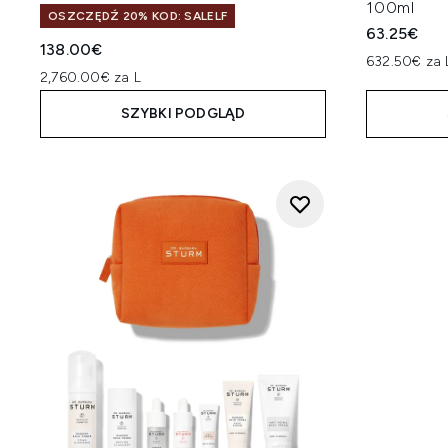
100ml
OSZCZĘDŹ 20% KOD: SALELF
63.25€
138.00€
632.50€ za 
2,760.00€ za L
SZYBKI PODGLĄD