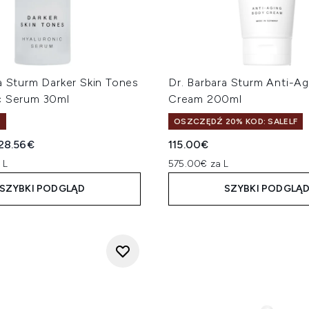
a Sturm Darker Skin Tones
Dr. Barbara Sturm Anti-A
c Serum 30ml
Cream 200ml
%
OSZCZĘDŹ 20% KOD: SALELF
a cena detaliczna:
ktualna cena:
28.56€
115.00€
 L
575.00€ za L
SZYBKI PODGLĄD
SZYBKI PODGLĄ