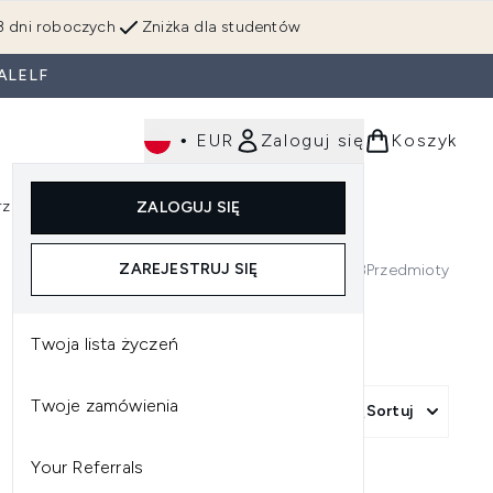
3 dni roboczych
Zniżka dla studentów
ALELF
•
EUR
Zaloguj się
Koszyk
rzędzia
Perfumy
Dla mężczyzn
ZALOGUJ SIĘ
ź do podmenu (Makijaż)
Wejdź do podmenu (Ciało)
Wejdź do podmenu (Włosy)
Wejdź do podmenu (Narzędzia)
Wejdź do podmenu (Perfumy)
Wejdź do podmenu (
ZAREJESTRUJ SIĘ
3
Przedmioty
Twoja lista życzeń
Twoje zamówienia
Sortuj
Your Referrals