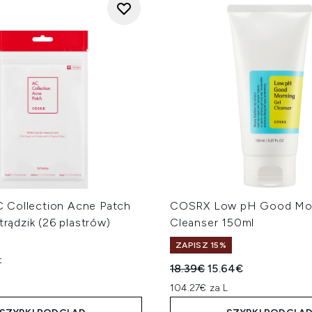
Collection Acne Patch
COSRX Low pH Good Mo
 trądzik (26 plastrów)
Cleanser 150ml
ZAPISZ 15%
t
Sugerowana cena detalicz
Aktualna cena:
18.39€
15.64€
104.27€ za L