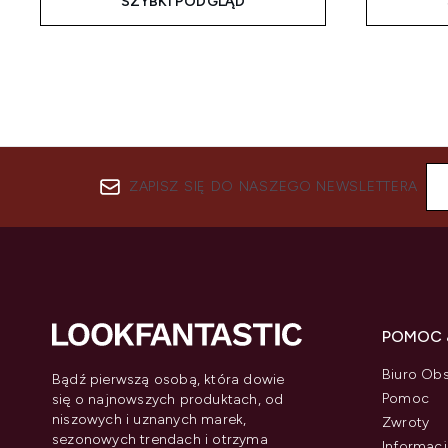
SZYBKI PODGLĄD
ZAPISZ SIĘ DO NASZEGO NEWSLETTERA
POMOC 
Biuro Obs
Bądź pierwszą osobą, która dowie
Pomoc
się o najnowszych produktach, od
niszowych i uznanych marek,
Zwroty
sezonowych trendach i otrzyma
Informacj