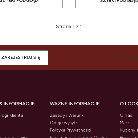
SZYBKI PODGLĄD
SZYBKI PODGLĄ
Strona 1 z 1
ZAREJESTRUJ SIĘ
POŁĄCZ SI
& INFORMACJE
WAŻNE INFORMACJE
O LOO
ługi Klienta
Zasady i Warunki
O nas
Opcje wysyłki
Marki
Polityka Prywatności
Kupony 
e o dostawie
Informacje o plikach Cookie
Program 