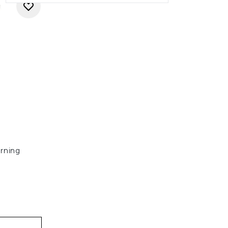
rning
na: