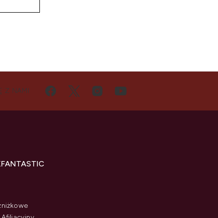
D
Ę Z NAMI
KFANTASTIC
zniżkowe
Afiliacyjny