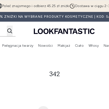
Przejdź do głównej treści
Poleć znajomego i odbierz 45.25 zł zniżki
Dostawa w ciągu 2-
5% ZNIŻKI NA WYBRANE PRODUKTY KOSMETYCZNE | KOD: S
Pielęgnacja twarzy
Nowości
Makijaż
Ciało
Włosy
Na
Wejdź do podmenu (Beauty Box)
Wejdź do podmenu (Marki)
Wejdź do podmenu (Pielęgnacja twarzy)
Wejdź do podmenu (Nowości)
Wejd
342