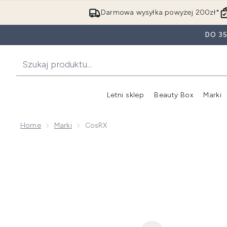
Darmowa wysyłka powyżej 200zł*
DO 3
Letni sklep
Beauty Box
Marki
Home
Marki
CosRX