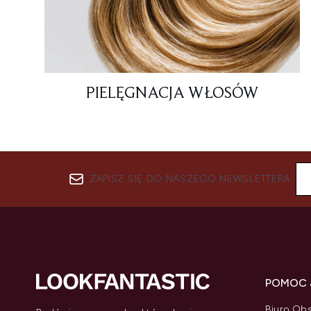
PIELĘGNACJA WŁOSÓW
ZAPISZ SIĘ DO NASZEGO NEWSLETTERA
POMOC 
Biuro Obs