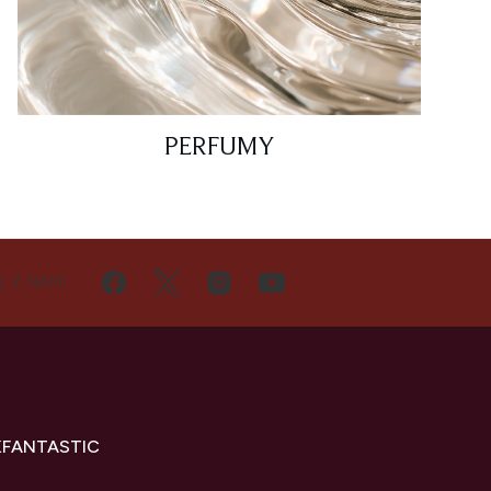
PERFUMY
Ę Z NAMI
KFANTASTIC