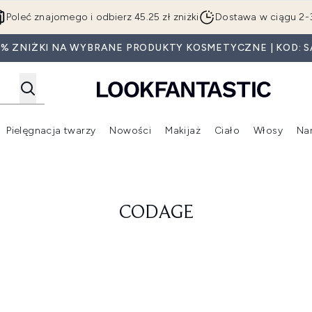
Przejdź do głównej treści
Poleć znajomego i odbierz 45.25 zł zniżki
Dostawa w ciągu 2-
0% ZNIŻKI NA WYBRANE PRODUKTY KOSMETYCZNE | KOD: S
Pielęgnacja twarzy
Nowości
Makijaż
Ciało
Włosy
Na
Wejdź do podmenu (Beauty Box)
Wejdź do podmenu (Marki)
Wejdź do podmenu (Pielęgnacja twarzy)
Wejdź do podmenu (Nowości)
Wejd
CODAGE