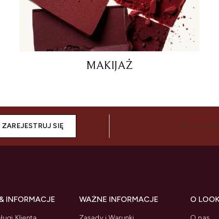
MAKIJAŻ
ZAREJESTRUJ SIĘ
POŁĄCZ SI
& INFORMACJE
WAŻNE INFORMACJE
O LOO
ługi Klienta
Zasady i Warunki
O nas