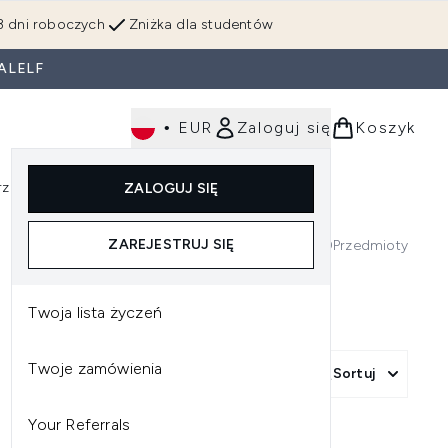
3 dni roboczych
Zniżka dla studentów
ALELF
•
EUR
Zaloguj się
Koszyk
rzędzia
Perfumy
Dla mężczyzn
ZALOGUJ SIĘ
ź do podmenu (Makijaż)
Wejdź do podmenu (Ciało)
Wejdź do podmenu (Włosy)
Wejdź do podmenu (Narzędzia)
Wejdź do podmenu (Perfumy)
Wejdź do podmenu (
ZAREJESTRUJ SIĘ
0
Przedmioty
Twoja lista życzeń
Twoje zamówienia
Sortuj
Your Referrals