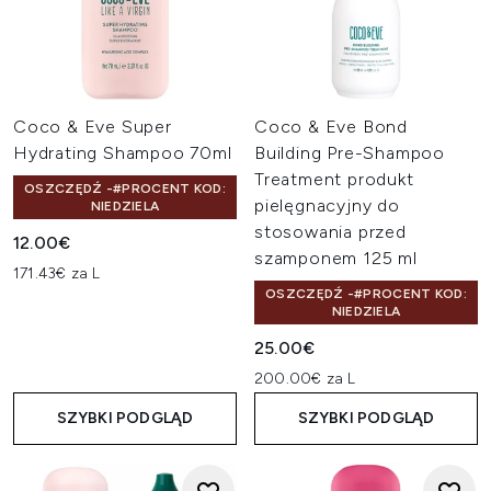
Coco & Eve Super
Coco & Eve Bond
Hydrating Shampoo 70ml
Building Pre-Shampoo
Treatment produkt
OSZCZĘDŹ -#PROCENT KOD:
pielęgnacyjny do
NIEDZIELA
stosowania przed
12.00€
szamponem 125 ml
171.43€ za L
OSZCZĘDŹ -#PROCENT KOD:
NIEDZIELA
25.00€
200.00€ za L
SZYBKI PODGLĄD
SZYBKI PODGLĄD