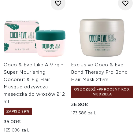
Coco & Eve Like A Virgin
Exclusive Coco & Eve
Super Nourishing
Bond Therapy Pro Bond
Coconut & Fig Hair
Hair Mask 212ml
Masque odżywcza
OSZCZĘDŹ -#PROCENT KOD:
maseczka do włosów 212
NIEDZIELA
ml
36.80€
ZAPISZ 29%
173.58€ za L
35.00€
165.09€ za L