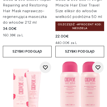
Repairing and Restoring
Miracle Hair Elixir Travel
Hair Mask naprawczo-
Size eliksir do włosów
regenerująca maseczka
wielkość podróżna 50 ml
do włosów 212 ml
OSZCZĘDŹ -#PROCENT KOD:
34.00€
NIEDZIELA
160.38€ za L
22.00€
440.00€ za L
SZYBKI PODGLĄD
SZYBKI PODGLĄD