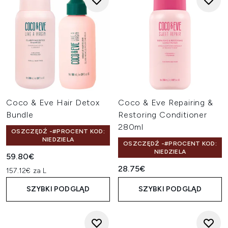
Coco & Eve Hair Detox
Coco & Eve Repairing &
Bundle
Restoring Conditioner
280ml
OSZCZĘDŹ -#PROCENT KOD:
NIEDZIELA
OSZCZĘDŹ -#PROCENT KOD:
NIEDZIELA
59.80€
28.75€
157.12€ za L
SZYBKI PODGLĄD
SZYBKI PODGLĄD