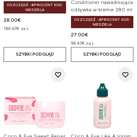
Conditioner nawadniająca
OSZCZĘDŹ -#PROCENT KOD:
odżywka w kremie 280 ml
NIEDZIELA
28.00€
OSZCZĘDŹ -#PROCENT KOD:
NIEDZIELA
186.67€ za L
27.00€
96.43€ za L
SZYBKI PODGLĄD
SZYBKI PODGLĄD
Coco & Eve Sweet Repair
Coco & Eve Like A Virgin