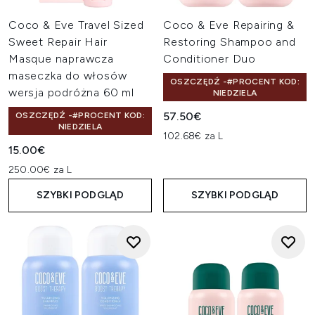
Coco & Eve Travel Sized
Coco & Eve Repairing &
Sweet Repair Hair
Restoring Shampoo and
Masque naprawcza
Conditioner Duo
maseczka do włosów
OSZCZĘDŹ -#PROCENT KOD:
wersja podróżna 60 ml
NIEDZIELA
57.50€
OSZCZĘDŹ -#PROCENT KOD:
NIEDZIELA
102.68€ za L
15.00€
250.00€ za L
SZYBKI PODGLĄD
SZYBKI PODGLĄD