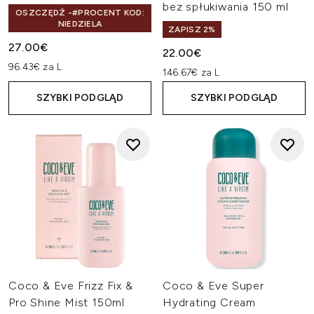
bez spłukiwania 150 ml
OSZCZĘDŹ -#PROCENT KOD:
NIEDZIELA
ZAPISZ 2%
27.00€
22.00€
96.43€ za L
146.67€ za L
SZYBKI PODGLĄD
SZYBKI PODGLĄD
Coco & Eve Frizz Fix &
Coco & Eve Super
Pro Shine Mist 150ml
Hydrating Cream