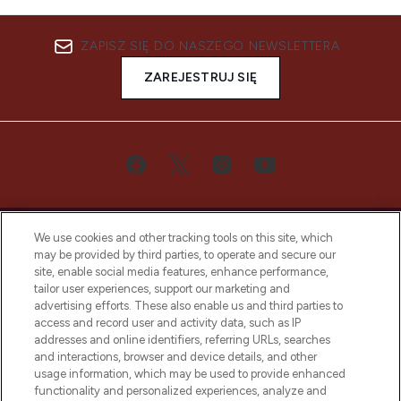
ZAPISZ SIĘ DO NASZEGO NEWSLETTERA
ZAREJESTRUJ SIĘ
We use cookies and other tracking tools on this site, which
may be provided by third parties, to operate and secure our
site, enable social media features, enhance performance,
tailor user experiences, support our marketing and
Bądź pierwszą osobą, która dowie się o
advertising efforts. These also enable us and third parties to
najnowszych produktach, od niszowych i
access and record user and activity data, such as IP
uznanych marek, sezonowych trendach i
addresses and online identifiers, referring URLs, searches
otrzyma ekskluzywne artykuły redakcyjne
and interactions, browser and device details, and other
z Sunday Supplement.
usage information, which may be used to provide enhanced
functionality and personalized experiences, analyze and
Zgoda na pliki cookie