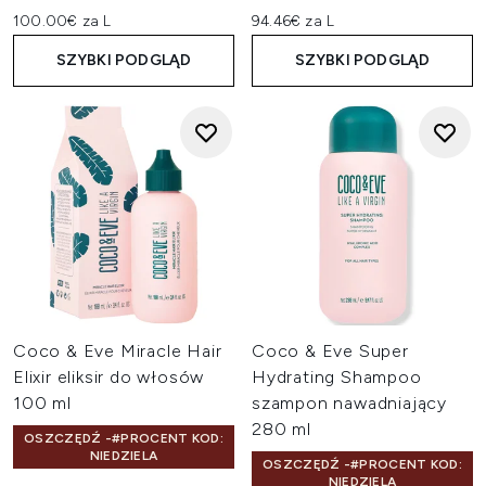
100.00€ za L
94.46€ za L
SZYBKI PODGLĄD
SZYBKI PODGLĄD
Coco & Eve Miracle Hair
Coco & Eve Super
Elixir eliksir do włosów
Hydrating Shampoo
100 ml
szampon nawadniający
280 ml
OSZCZĘDŹ -#PROCENT KOD:
NIEDZIELA
OSZCZĘDŹ -#PROCENT KOD:
NIEDZIELA