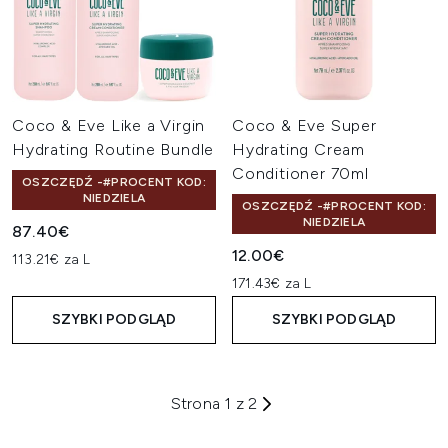
Coco & Eve Like a Virgin
Coco & Eve Super
Hydrating Routine Bundle
Hydrating Cream
Conditioner 70ml
OSZCZĘDŹ -#PROCENT KOD:
NIEDZIELA
OSZCZĘDŹ -#PROCENT KOD:
NIEDZIELA
87.40€
12.00€
113.21€ za L
171.43€ za L
SZYBKI PODGLĄD
SZYBKI PODGLĄD
Strona 1 z 2