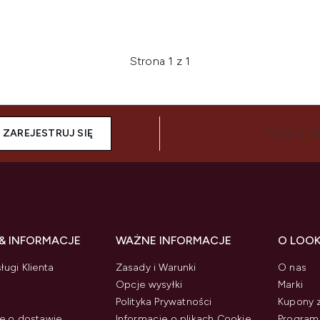
Strona 1 z 1
ZAREJESTRUJ SIĘ
POŁĄCZ SI
& INFORMACJE
WAŻNE INFORMACJE
O LOO
ługi Klienta
Zasady i Warunki
O nas
Opcje wysyłki
Marki
Polityka Prywatności
Kupony 
e o dostawie
Informacje o plikach Cookie
Program 