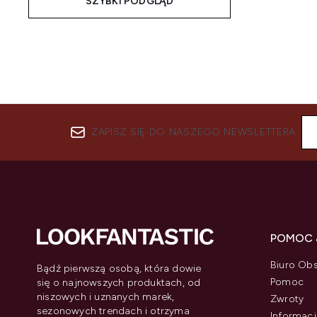
SZYBKI PODGLĄD
ZAPISZ SIĘ DO NASZEGO NEWSLETTERA
POMOC 
Biuro Obs
Bądź pierwszą osobą, która dowie
Pomoc
się o najnowszych produktach, od
niszowych i uznanych marek,
Zwroty
sezonowych trendach i otrzyma
Informacj