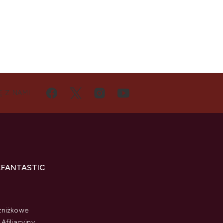
Ę Z NAMI
KFANTASTIC
zniżkowe
Afiliacyjny