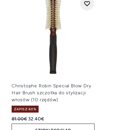
Christophe Robin Special Blow Dry
Hair Brush szczotka do stylizacji
włosów (10 rzędów)
ZAPISZ 60%
Sugerowana cena detaliczna:
Aktualna cena:
81.00€
32.40€