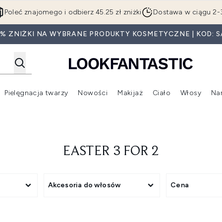
Przejdź do głównej treści
Poleć znajomego i odbierz 45.25 zł zniżki
Dostawa w ciągu 2-
5% ZNIŻKI NA WYBRANE PRODUKTY KOSMETYCZNE | KOD: S
Pielęgnacja twarzy
Nowości
Makijaż
Ciało
Włosy
Na
Wejdź do podmenu (Beauty Box)
Wejdź do podmenu (Marki)
Wejdź do podmenu (Pielęgnacja twarzy)
Wejdź do podmenu (Nowości)
Wejd
EASTER 3 FOR 2
Akcesoria do włosów
Cena