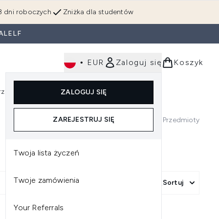
3 dni roboczych
Zniżka dla studentów
ALELF
•
EUR
Zaloguj się
Koszyk
rzędzia
Perfumy
Dla mężczyzn
ZALOGUJ SIĘ
ź do podmenu (Makijaż)
Wejdź do podmenu (Ciało)
Wejdź do podmenu (Włosy)
Wejdź do podmenu (Narzędzia)
Wejdź do podmenu (Perfumy)
Wejdź do podmenu (
ZAREJESTRUJ SIĘ
1
Przedmioty
Twoja lista życzeń
Twoje zamówienia
Sortuj
Your Referrals