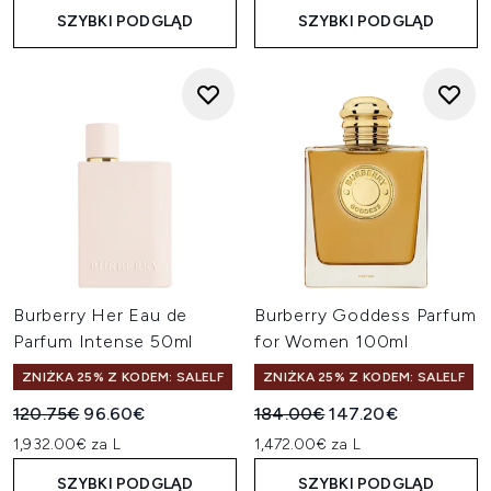
SZYBKI PODGLĄD
SZYBKI PODGLĄD
Burberry Her Eau de
Burberry Goddess Parfum
Parfum Intense 50ml
for Women 100ml
ZNIŻKA 25% Z KODEM: SALELF
ZNIŻKA 25% Z KODEM: SALELF
Sugerowana cena detaliczna:
Aktualna cena:
Sugerowana cena detaliczn
Aktualna cena:
120.75€
96.60€
184.00€
147.20€
1,932.00€ za L
1,472.00€ za L
SZYBKI PODGLĄD
SZYBKI PODGLĄD