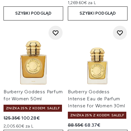
1,269.60€ za L
SZYBKI PODGLĄD
SZYBKI PODGLĄD
Burberry Goddess Parfum
Burberry Goddess
for Women 50ml
Intense Eau de Parfum
Intense for Women 30ml
ZNIŻKA 25% Z KODEM: SALELF
ZNIŻKA 25% Z KODEM: SALELF
Sugerowana cena detaliczna:
Aktualna cena:
125.35€
100.28€
Sugerowana cena detaliczn
Aktualna cena:
88.55€
68.37€
2,005.60€ za L