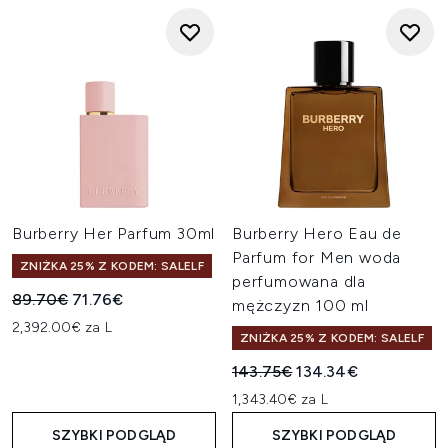
Burberry Her Parfum 30ml
Burberry Hero Eau de
Parfum for Men woda
ZNIŻKA 25% Z KODEM: SALELF
perfumowana dla
Sugerowana cena detaliczna:
Aktualna cena:
89.70€
71.76€
mężczyzn 100 ml
2,392.00€ za L
ZNIŻKA 25% Z KODEM: SALELF
Sugerowana cena detaliczn
Aktualna cena:
143.75€
134.34€
1,343.40€ za L
SZYBKI PODGLĄD
SZYBKI PODGLĄD