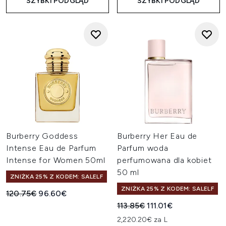
SZYBKI PODGLĄD
SZYBKI PODGLĄD
Burberry Goddess
Burberry Her Eau de
Intense Eau de Parfum
Parfum woda
Intense for Women 50ml
perfumowana dla kobiet
50 ml
ZNIŻKA 25% Z KODEM: SALELF
ZNIŻKA 25% Z KODEM: SALELF
Sugerowana cena detaliczna:
Aktualna cena:
120.75€
96.60€
Sugerowana cena detaliczn
Aktualna cena:
113.85€
111.01€
2,220.20€ za L