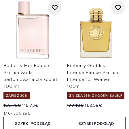
Burberry Her Eau de
Burberry Goddess
Parfum woda
Intense Eau de Parfum
perfumowana dla kobiet
Intense for Women
100 ml
100ml
ZAPISZ 30%
ZNIŻKA 25% Z KODEM: SALELF
Sugerowana cena detaliczna:
Aktualna cena:
Sugerowana cena detaliczn
Aktualna cena:
166.75€
116.73€
177.10€
162.59€
1,167.30€ za L
SZYBKI PODGLĄD
SZYBKI PODGLĄD