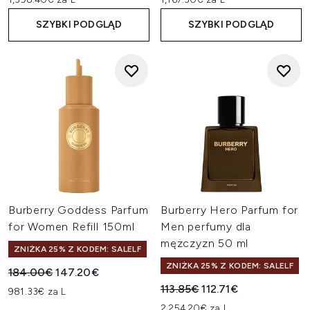
SZYBKI PODGLĄD
SZYBKI PODGLĄD
Burberry Goddess Parfum
Burberry Hero Parfum for
for Women Refill 150ml
Men perfumy dla
mężczyzn 50 ml
ZNIŻKA 25% Z KODEM: SALELF
ZNIŻKA 25% Z KODEM: SALELF
Sugerowana cena detaliczna:
Aktualna cena:
184.00€
147.20€
Sugerowana cena detaliczn
Aktualna cena:
113.85€
112.71€
981.33€ za L
2,254.20€ za L