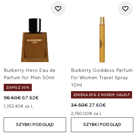
Burberry Hero Eau de
Burberry Goddess Parfum
Parfum for Men 50ml
for Women Travel Spray
10ml
ZAPISZ 30%
ZNIŻKA 25% Z KODEM: SALELF
Sugerowana cena detaliczna:
Aktualna cena:
96.60€
67.62€
Sugerowana cena detaliczn
Aktualna cena:
34.50€
27.60€
1,352.40€ za L
2,760.00€ za L
SZYBKI PODGLĄD
SZYBKI PODGLĄD