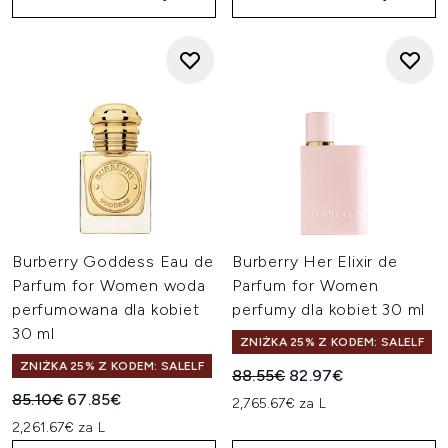
Burberry Goddess Eau de
Burberry Her Elixir de
Parfum for Women woda
Parfum for Women
perfumowana dla kobiet
perfumy dla kobiet 30 ml
30 ml
ZNIŻKA 25% Z KODEM: SALELF
ZNIŻKA 25% Z KODEM: SALELF
Sugerowana cena detaliczn
Aktualna cena:
88.55€
82.97€
Sugerowana cena detaliczna:
Aktualna cena:
85.10€
67.85€
2,765.67€ za L
2,261.67€ za L