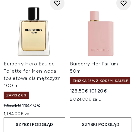
Burberry Hero Eau de
Burberry Her Parfum
Toilette for Men woda
50ml
toaletowa dla mężczyzn
ZNIŻKA 25% Z KODEM: SALELF
100 ml
Sugerowana cena detaliczn
Aktualna cena:
126.50€
101.20€
ZAPISZ 6%
2,024.00€ za L
Sugerowana cena detaliczna:
Aktualna cena:
125.35€
118.40€
1,184.00€ za L
SZYBKI PODGLĄD
SZYBKI PODGLĄD