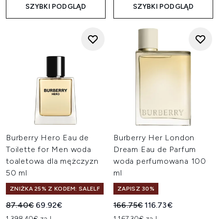
SZYBKI PODGLĄD
SZYBKI PODGLĄD
Burberry Hero Eau de
Burberry Her London
Toilette for Men woda
Dream Eau de Parfum
toaletowa dla mężczyzn
woda perfumowana 100
50 ml
ml
ZNIŻKA 25% Z KODEM: SALELF
ZAPISZ 30%
Sugerowana cena detaliczna:
Aktualna cena:
Sugerowana cena detaliczn
Aktualna cena:
87.40€
69.92€
166.75€
116.73€
1,398.40€ za L
1,167.30€ za L