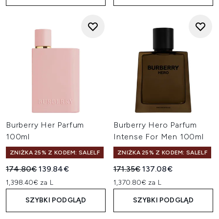
Burberry Her Parfum
Burberry Hero Parfum
100ml
Intense For Men 100ml
ZNIŻKA 25% Z KODEM: SALELF
ZNIŻKA 25% Z KODEM: SALELF
Sugerowana cena detaliczna:
Aktualna cena:
Sugerowana cena detaliczn
Aktualna cena:
174.80€
139.84€
171.35€
137.08€
1,398.40€ za L
1,370.80€ za L
SZYBKI PODGLĄD
SZYBKI PODGLĄD