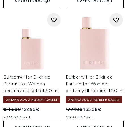
SZYBKI PODGLĄD
SZYBKI PODGLĄD
Burberry Her Elixir de
Burberry Her Elixir de
Parfum for Women
Parfum for Women
perfumy dla kobiet 50 ml
perfumy dla kobiet 100 ml
ZNIŻKA 25% Z KODEM: SALELF
ZNIŻKA 25% Z KODEM: SALELF
Sugerowana cena detaliczna:
Aktualna cena:
Sugerowana cena detaliczn
Aktualna cena:
124.20€
122.96€
177.10€
165.08€
2,459.20€ za L
1,650.80€ za L