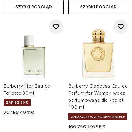
SZYBKI PODGLĄD
SZYBKI PODGLĄD
Burberry Her Eau de
Burberry Goddess Eau de
Toilette 30ml
Parfum for Women woda
perfumowana dla kobiet
ZAPISZ 30%
100 ml
Sugerowana cena detaliczna:
Aktualna cena:
70.15€
49.11€
ZNIŻKA 25% Z KODEM: SALELF
Sugerowana cena detaliczn
Aktualna cena:
166.75€
126.96€