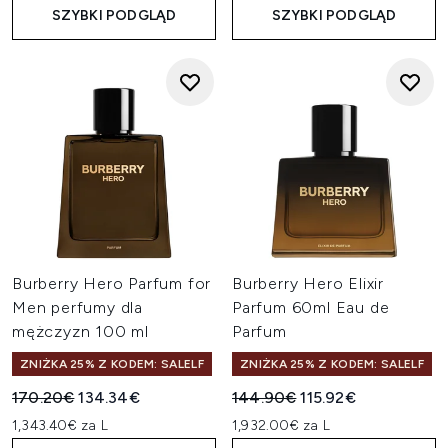
SZYBKI PODGLĄD
SZYBKI PODGLĄD
Burberry Hero Parfum for
Burberry Hero Elixir
Men perfumy dla
Parfum 60ml Eau de
mężczyzn 100 ml
Parfum
ZNIŻKA 25% Z KODEM: SALELF
ZNIŻKA 25% Z KODEM: SALELF
Sugerowana cena detaliczna:
Aktualna cena:
Sugerowana cena detaliczn
Aktualna cena:
170.20€
134.34€
144.90€
115.92€
1,343.40€ za L
1,932.00€ za L