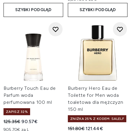
SZYBKI PODGLĄD
SZYBKI PODGLĄD
Burberry Touch Eau de
Burberry Hero Eau de
Parfum woda
Toilette for Men woda
perfumowana 100 ml
toaletowa dla mężczyzn
150 ml
ZAPISZ 32%
ZNIŻKA 25% Z KODEM: SALELF
Sugerowana cena detaliczna:
Aktualna cena:
125.35€
90.57€
Sugerowana cena detaliczn
Aktualna cena:
151.80€
121.44€
905.70€ za L