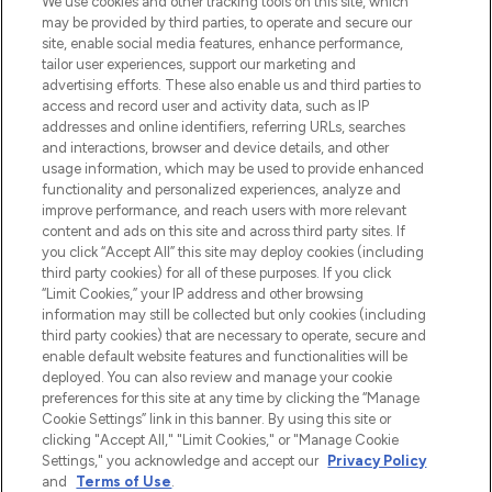
We use cookies and other tracking tools on this site, which
may be provided by third parties, to operate and secure our
site, enable social media features, enhance performance,
tailor user experiences, support our marketing and
Bądź pierwszą osobą, która dowie się o
advertising efforts. These also enable us and third parties to
najnowszych produktach, od niszowych i
access and record user and activity data, such as IP
uznanych marek, sezonowych trendach i
addresses and online identifiers, referring URLs, searches
otrzyma ekskluzywne artykuły redakcyjne
and interactions, browser and device details, and other
z Sunday Supplement.
usage information, which may be used to provide enhanced
functionality and personalized experiences, analyze and
Zgoda na pliki cookie
improve performance, and reach users with more relevant
content and ads on this site and across third party sites. If
Do Not Sell or Share My Personal
you click “Accept All” this site may deploy cookies (including
Information
third party cookies) for all of these purposes. If you click
“Limit Cookies,” your IP address and other browsing
POMOC & INFORMACJE
information may still be collected but only cookies (including
third party cookies) that are necessary to operate, secure and
enable default website features and functionalities will be
WAŻNE INFORMACJE
deployed. You can also review and manage your cookie
preferences for this site at any time by clicking the “Manage
Cookie Settings” link in this banner. By using this site or
O LOOKFANTASTIC
clicking "Accept All," "Limit Cookies," or "Manage Cookie
Settings," you acknowledge and accept our
Privacy Policy
and
Terms of Use
.