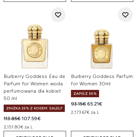
Burberry Goddess Eau de
Burberry Goddess Parfum
Parfum for Women woda
for Women 30ml
perfumowana dla kobiet
ZAPISZ 30%
50 ml
Sugerowana cena detaliczn
Aktualna cena:
93.15€
65.21€
ZNIŻKA 25% Z KODEM: SALELF
2,173.67€ za L
Sugerowana cena detaliczna:
Aktualna cena:
113.85€
107.59€
2,151.80€ za L