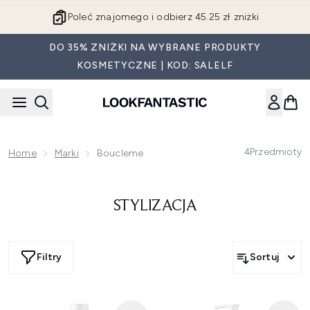
Przejdź do głównej treści
Poleć znajomego i odbierz 45.25 zł zniżki
DO 35% ZNIŻKI NA WYBRANE PRODUKTY
KOSMETYCZNE | KOD: SALELF
4
Przedmioty
Home
Marki
Boucleme
STYLIZACJA
Filtry
Sortuj