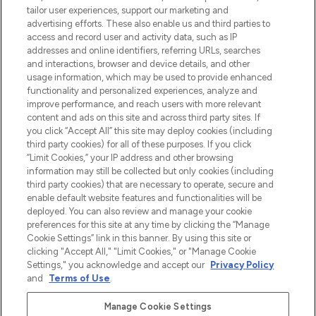
tailor user experiences, support our marketing and
Bądź pierwszą osobą, która dowie się o
advertising efforts. These also enable us and third parties to
najnowszych produktach, od niszowych i
access and record user and activity data, such as IP
uznanych marek, sezonowych trendach i
addresses and online identifiers, referring URLs, searches
otrzyma ekskluzywne artykuły redakcyjne
and interactions, browser and device details, and other
z Sunday Supplement.
usage information, which may be used to provide enhanced
functionality and personalized experiences, analyze and
Zgoda na pliki cookie
improve performance, and reach users with more relevant
content and ads on this site and across third party sites. If
Do Not Sell or Share My Personal
you click “Accept All” this site may deploy cookies (including
Information
third party cookies) for all of these purposes. If you click
“Limit Cookies,” your IP address and other browsing
POMOC & INFORMACJE
information may still be collected but only cookies (including
third party cookies) that are necessary to operate, secure and
enable default website features and functionalities will be
WAŻNE INFORMACJE
deployed. You can also review and manage your cookie
preferences for this site at any time by clicking the “Manage
Cookie Settings” link in this banner. By using this site or
O LOOKFANTASTIC
clicking "Accept All," "Limit Cookies," or "Manage Cookie
Settings," you acknowledge and accept our
Privacy Policy
and
Terms of Use
.
Manage Cookie Settings