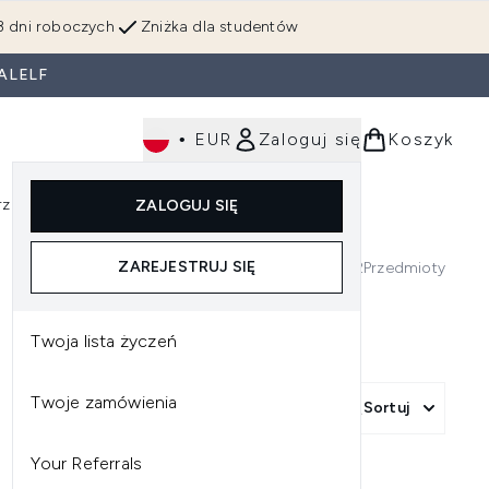
3 dni roboczych
Zniżka dla studentów
ALELF
•
EUR
Zaloguj się
Koszyk
rzędzia
Perfumy
Dla mężczyzn
ZALOGUJ SIĘ
ź do podmenu (Makijaż)
Wejdź do podmenu (Ciało)
Wejdź do podmenu (Włosy)
Wejdź do podmenu (Narzędzia)
Wejdź do podmenu (Perfumy)
Wejdź do podmenu (
ZAREJESTRUJ SIĘ
2
Przedmioty
Twoja lista życzeń
Twoje zamówienia
Sortuj
Your Referrals