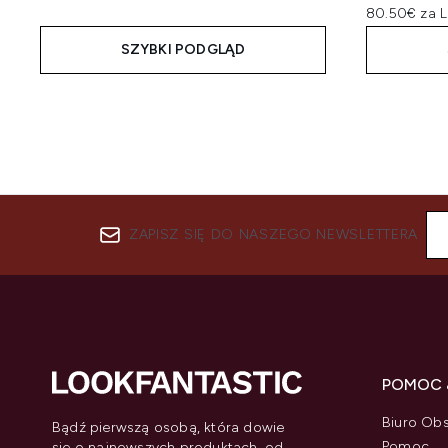
80.50€ za L
SZYBKI PODGLĄD
ZAPISZ SIĘ DO NASZEGO NEWSLETTERA
POMOC 
Biuro Obs
Bądź pierwszą osobą, która dowie
Pomoc
się o najnowszych produktach, od