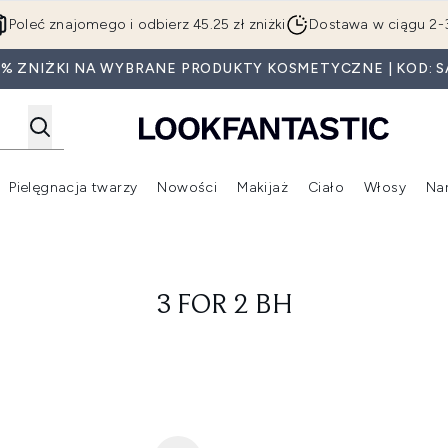
Przejdź do głównej treści
Poleć znajomego i odbierz 45.25 zł zniżki
Dostawa w ciągu 2-
0% ZNIŻKI NA WYBRANE PRODUKTY KOSMETYCZNE | KOD: S
Pielęgnacja twarzy
Nowości
Makijaż
Ciało
Włosy
Na
Wejdź do podmenu (Beauty Box)
Wejdź do podmenu (Marki)
Wejdź do podmenu (Pielęgnacja twarzy)
Wejdź do podmenu (Nowości)
Wejd
3 FOR 2 BH