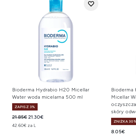
Bioderma Hydrabio H20 Micellar
Bioderma 
Water woda micelarna 500 ml
Micellar W
oczyszcza
ZAPISZ 3%
skóry odw
Sugerowana cena detaliczna:
Aktualna cena:
21.85€
21.30€
ZNIŻKA 30%
42.60€ za L
8.05€