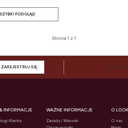
SZYBKI PODGLĄD
Strona 1 z 1
ZAREJESTRUJ SIĘ
POŁĄCZ SI
& INFORMACJE
WAŻNE INFORMACJE
O LOO
ługi Klienta
Zasady i Warunki
O nas
Opcje wysyłki
Marki