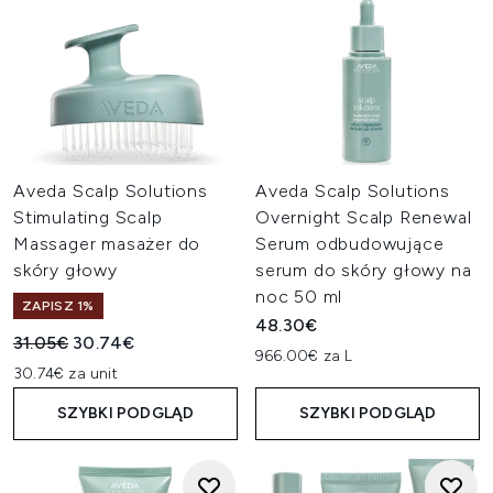
Aveda Scalp Solutions
Aveda Scalp Solutions
Stimulating Scalp
Overnight Scalp Renewal
Massager masażer do
Serum odbudowujące
skóry głowy
serum do skóry głowy na
noc 50 ml
ZAPISZ 1%
48.30€
Sugerowana cena detaliczna:
Aktualna cena:
31.05€
30.74€
966.00€ za L
30.74€ za unit
SZYBKI PODGLĄD
SZYBKI PODGLĄD