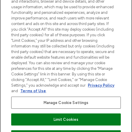
and interactions, browser and device details, and other
z Sunday Supplement.
usage information, which may be used to provide enhanced
functionality and personalized experiences, analyze and
Zgoda na pliki cookie
improve performance, and reach users with more relevant
content and ads on this site and across third party sites. If
Do Not Sell or Share My Personal
you click “Accept All” this site may deploy cookies (including
Information
third party cookies) for all of these purposes. If you click
“Limit Cookies,” your IP address and other browsing
POMOC & INFORMACJE
information may still be collected but only cookies (including
third party cookies) that are necessary to operate, secure and
enable default website features and functionalities will be
WAŻNE INFORMACJE
deployed. You can also review and manage your cookie
preferences for this site at any time by clicking the “Manage
Cookie Settings” link in this banner. By using this site or
O LOOKFANTASTIC
clicking "Accept All," "Limit Cookies," or "Manage Cookie
Settings," you acknowledge and accept our
Privacy Policy
and
Terms of Use
.
Manage Cookie Settings
Płać bezpiecznie za pomocą
Limit Cookies