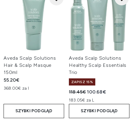
Aveda Scalp Solutions
Aveda Scalp Solutions
Hair & Scalp Masque
Healthy Scalp Essentials
150ml
Trio
55.20€
ZAPISZ 15%
368.00€ za l
Sugerowana cena detaliczn
Aktualna cena:
118.45€
100.68€
183.05€ za L
SZYBKI PODGLĄD
SZYBKI PODGLĄD