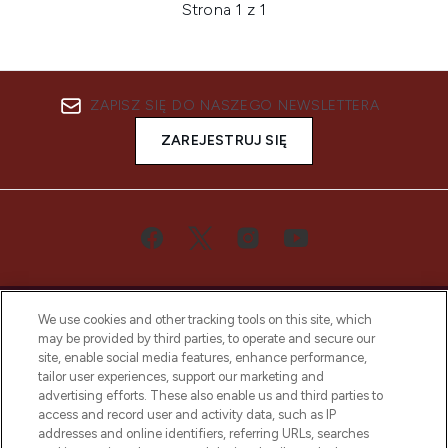
Strona 1 z 1
ZAPISZ SIĘ DO NASZEGO NEWSLETTERA
ZAREJESTRUJ SIĘ
We use cookies and other tracking tools on this site, which
may be provided by third parties, to operate and secure our
site, enable social media features, enhance performance,
tailor user experiences, support our marketing and
Bądź pierwszą osobą, która dowie się o
advertising efforts. These also enable us and third parties to
najnowszych produktach, od niszowych i
access and record user and activity data, such as IP
uznanych marek, sezonowych trendach i
addresses and online identifiers, referring URLs, searches
otrzyma ekskluzywne artykuły redakcyjne