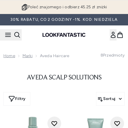
Przejdź do głównej treści
Poleć znajomego i odbierz 45.25 zł zniżki
30% RABATU, CO 2 GODZINY -1%. KOD: NIEDZIELA
8
Przedmioty
Home
Marki
Aveda Haircare
AVEDA SCALP SOLUTIONS
Filtry
Sortuj