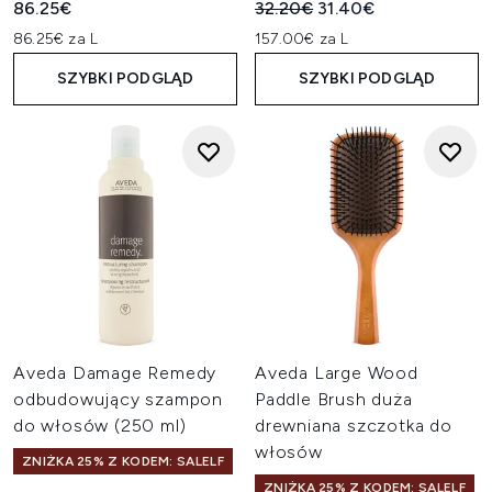
Sugerowana cena detaliczn
Aktualna cena:
86.25€
32.20€
31.40€
86.25€ za L
157.00€ za L
SZYBKI PODGLĄD
SZYBKI PODGLĄD
Aveda Damage Remedy
Aveda Large Wood
odbudowujący szampon
Paddle Brush duża
do włosów (250 ml)
drewniana szczotka do
włosów
ZNIŻKA 25% Z KODEM: SALELF
ZNIŻKA 25% Z KODEM: SALELF