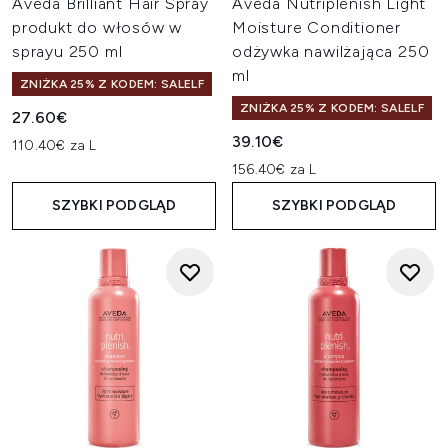
Aveda Brilliant Hair Spray
Aveda Nutriplenish Light
produkt do włosów w
Moisture Conditioner
sprayu 250 ml
odżywka nawilżająca 250
ml
ZNIŻKA 25% Z KODEM: SALELF
ZNIŻKA 25% Z KODEM: SALELF
27.60€
39.10€
110.40€ za L
156.40€ za L
SZYBKI PODGLĄD
SZYBKI PODGLĄD