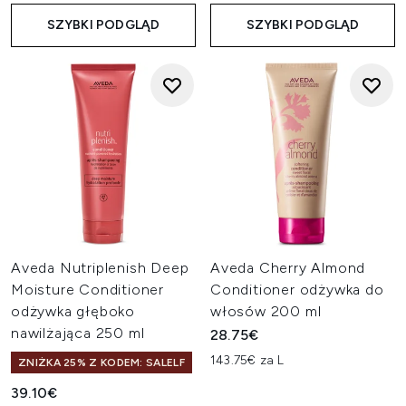
SZYBKI PODGLĄD
SZYBKI PODGLĄD
Aveda Nutriplenish Deep
Aveda Cherry Almond
Moisture Conditioner
Conditioner odżywka do
odżywka głęboko
włosów 200 ml
nawilżająca 250 ml
28.75€
143.75€ za L
ZNIŻKA 25% Z KODEM: SALELF
39.10€