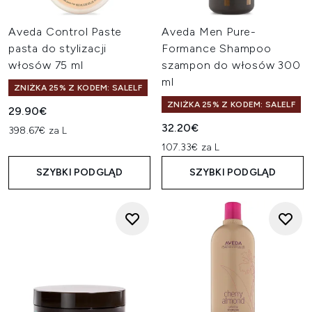
Aveda Control Paste
Aveda Men Pure-
pasta do stylizacji
Formance Shampoo
włosów 75 ml
szampon do włosów 300
ml
ZNIŻKA 25% Z KODEM: SALELF
ZNIŻKA 25% Z KODEM: SALELF
29.90€
32.20€
398.67€ za L
107.33€ za L
SZYBKI PODGLĄD
SZYBKI PODGLĄD