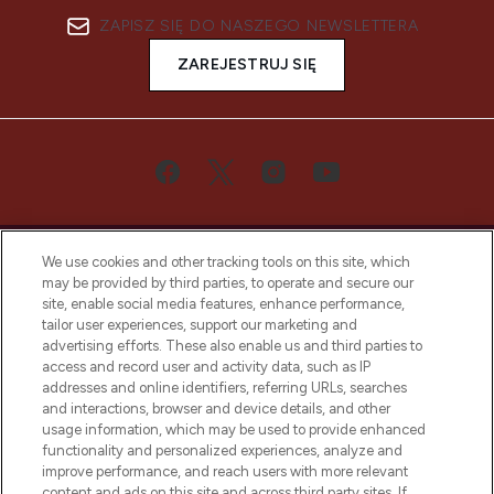
ZAPISZ SIĘ DO NASZEGO NEWSLETTERA
ZAREJESTRUJ SIĘ
We use cookies and other tracking tools on this site, which
may be provided by third parties, to operate and secure our
site, enable social media features, enhance performance,
tailor user experiences, support our marketing and
Bądź pierwszą osobą, która dowie się o
advertising efforts. These also enable us and third parties to
najnowszych produktach, od niszowych i
access and record user and activity data, such as IP
uznanych marek, sezonowych trendach i
addresses and online identifiers, referring URLs, searches
otrzyma ekskluzywne artykuły redakcyjne
and interactions, browser and device details, and other
z Sunday Supplement.
usage information, which may be used to provide enhanced
functionality and personalized experiences, analyze and
Zgoda na pliki cookie
improve performance, and reach users with more relevant
content and ads on this site and across third party sites. If