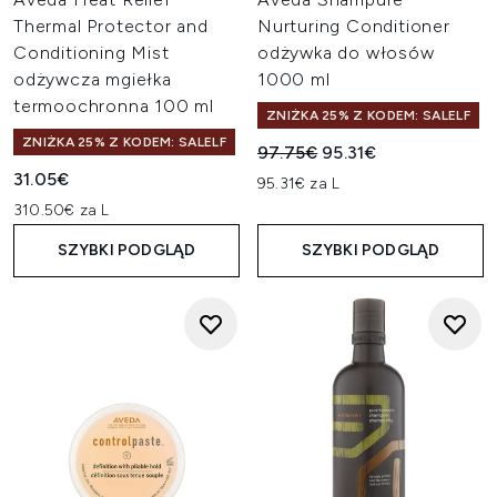
Thermal Protector and
Nurturing Conditioner
Conditioning Mist
odżywka do włosów
odżywcza mgiełka
1000 ml
termoochronna 100 ml
ZNIŻKA 25% Z KODEM: SALELF
ZNIŻKA 25% Z KODEM: SALELF
Sugerowana cena detaliczn
Aktualna cena:
97.75€
95.31€
31.05€
95.31€ za L
310.50€ za L
SZYBKI PODGLĄD
SZYBKI PODGLĄD