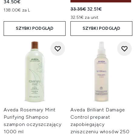
34.50€
Sugerowana cena detaliczn
Aktualna cena:
33.35€
32.51€
138.00€ za L
32.51€ za unit
SZYBKI PODGLĄD
SZYBKI PODGLĄD
Aveda Rosemary Mint
Aveda Brilliant Damage
Purifying Shampoo
Control preparat
szampon oczyszczający
zapobiegający
1000 ml
zniszczeniu włosów 250