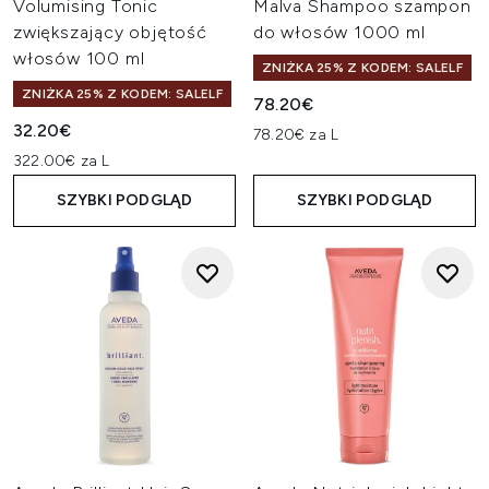
Volumising Tonic
Malva Shampoo szampon
zwiększający objętość
do włosów 1000 ml
włosów 100 ml
ZNIŻKA 25% Z KODEM: SALELF
ZNIŻKA 25% Z KODEM: SALELF
78.20€
32.20€
78.20€ za L
322.00€ za L
SZYBKI PODGLĄD
SZYBKI PODGLĄD