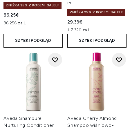
ml
ZNIŻKA 25% Z KODEM: SALELF
ZNIŻKA 25% Z KODEM: SALELF
86.25€
29.33€
86.25€ za L
117.32€ za L
SZYBKI PODGLĄD
SZYBKI PODGLĄD
Aveda Shampure
Aveda Cherry Almond
Nurturing Conditioner
Shampoo wiśniowo-