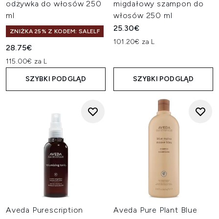
odżywka do włosów 250
migdałowy szampon do
ml
włosów 250 ml
25.30€
ZNIŻKA 25% Z KODEM: SALELF
101.20€ za L
28.75€
115.00€ za L
SZYBKI PODGLĄD
SZYBKI PODGLĄD
Aveda Purescription
Aveda Pure Plant Blue