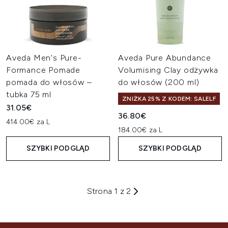
Aveda Men's Pure-
Aveda Pure Abundance
Formance Pomade
Volumising Clay odżywka
pomada do włosów –
do włosów (200 ml)
tubka 75 ml
ZNIŻKA 25% Z KODEM: SALELF
31.05€
36.80€
414.00€ za L
184.00€ za L
SZYBKI PODGLĄD
SZYBKI PODGLĄD
Strona 1 z 2