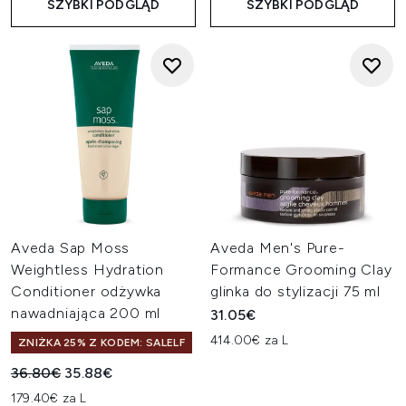
SZYBKI PODGLĄD
SZYBKI PODGLĄD
Aveda Sap Moss
Aveda Men's Pure-
Weightless Hydration
Formance Grooming Clay
Conditioner odżywka
glinka do stylizacji 75 ml
nawadniająca 200 ml
31.05€
414.00€ za L
ZNIŻKA 25% Z KODEM: SALELF
Sugerowana cena detaliczna:
Aktualna cena:
36.80€
35.88€
179.40€ za L