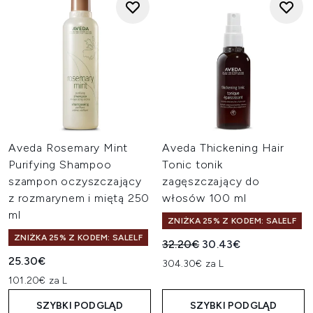
Aveda Rosemary Mint
Aveda Thickening Hair
Purifying Shampoo
Tonic tonik
szampon oczyszczający
zagęszczający do
z rozmarynem i miętą 250
włosów 100 ml
ml
ZNIŻKA 25% Z KODEM: SALELF
ZNIŻKA 25% Z KODEM: SALELF
Sugerowana cena detaliczn
Aktualna cena:
32.20€
30.43€
25.30€
304.30€ za L
101.20€ za L
SZYBKI PODGLĄD
SZYBKI PODGLĄD