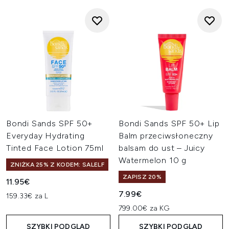
Bondi Sands SPF 50+
Bondi Sands SPF 50+ Lip
Everyday Hydrating
Balm przeciwsłoneczny
Tinted Face Lotion 75ml
balsam do ust – Juicy
Watermelon 10 g
ZNIŻKA 25% Z KODEM: SALELF
ZAPISZ 20%
11.95€
7.99€
159.33€ za L
799.00€ za KG
SZYBKI PODGLĄD
SZYBKI PODGLĄD