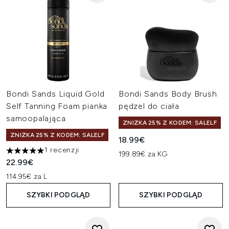
Bondi Sands Liquid Gold
Bondi Sands Body Brush
Self Tanning Foam pianka
pędzel do ciała
samoopalająca
ZNIŻKA 25% Z KODEM: SALELF
ZNIŻKA 25% Z KODEM: SALELF
18.99€
1 recenzji
199.89€ za KG
5 gwiazdek na maksymalnie 5
22.99€
114.95€ za L
SZYBKI PODGLĄD
SZYBKI PODGLĄD