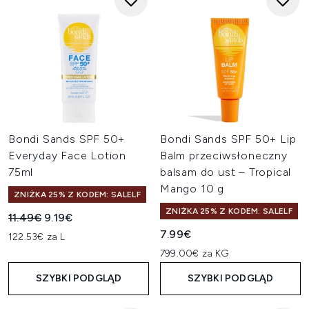
Bondi Sands SPF 50+
Bondi Sands SPF 50+ Lip
Everyday Face Lotion
Balm przeciwsłoneczny
75ml
balsam do ust – Tropical
Mango 10 g
ZNIŻKA 25% Z KODEM: SALELF
ZNIŻKA 25% Z KODEM: SALELF
Sugerowana cena detaliczna:
Aktualna cena:
11.49€
9.19€
7.99€
122.53€ za L
799.00€ za KG
SZYBKI PODGLĄD
SZYBKI PODGLĄD