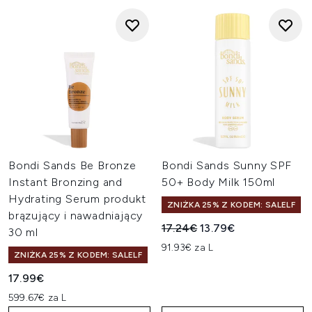
Bondi Sands Be Bronze
Bondi Sands Sunny SPF
Instant Bronzing and
50+ Body Milk 150ml
Hydrating Serum produkt
ZNIŻKA 25% Z KODEM: SALELF
brązujący i nawadniający
Sugerowana cena detaliczn
Aktualna cena:
17.24€
13.79€
30 ml
91.93€ za L
ZNIŻKA 25% Z KODEM: SALELF
17.99€
599.67€ za L