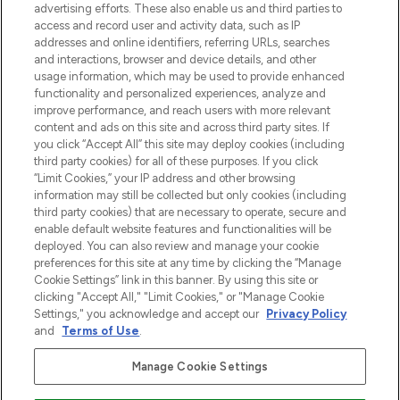
advertising efforts. These also enable us and third parties to
najnowszych produktach, od niszowych i
access and record user and activity data, such as IP
uznanych marek, sezonowych trendach i
addresses and online identifiers, referring URLs, searches
otrzyma ekskluzywne artykuły redakcyjne
and interactions, browser and device details, and other
z Sunday Supplement.
usage information, which may be used to provide enhanced
functionality and personalized experiences, analyze and
Zgoda na pliki cookie
improve performance, and reach users with more relevant
content and ads on this site and across third party sites. If
Do Not Sell or Share My Personal
you click “Accept All” this site may deploy cookies (including
Information
third party cookies) for all of these purposes. If you click
“Limit Cookies,” your IP address and other browsing
POMOC & INFORMACJE
information may still be collected but only cookies (including
third party cookies) that are necessary to operate, secure and
enable default website features and functionalities will be
WAŻNE INFORMACJE
deployed. You can also review and manage your cookie
preferences for this site at any time by clicking the “Manage
Cookie Settings” link in this banner. By using this site or
O LOOKFANTASTIC
clicking "Accept All," "Limit Cookies," or "Manage Cookie
Settings," you acknowledge and accept our
Privacy Policy
and
Terms of Use
.
Manage Cookie Settings
Płać bezpiecznie za pomocą