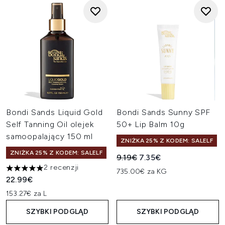
Bondi Sands Liquid Gold
Bondi Sands Sunny SPF
Self Tanning Oil olejek
50+ Lip Balm 10g
samoopalający 150 ml
ZNIŻKA 25% Z KODEM: SALELF
ZNIŻKA 25% Z KODEM: SALELF
Sugerowana cena detaliczn
Aktualna cena:
9.19€
7.35€
2 recenzji
735.00€ za KG
5 gwiazdek na maksymalnie 5
22.99€
153.27€ za L
SZYBKI PODGLĄD
SZYBKI PODGLĄD