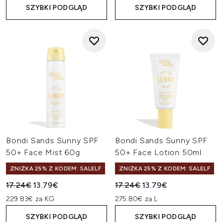
SZYBKI PODGLĄD
SZYBKI PODGLĄD
Bondi Sands Sunny SPF
Bondi Sands Sunny SPF
50+ Face Mist 60g
50+ Face Lotion 50ml
ZNIŻKA 25% Z KODEM: SALELF
ZNIŻKA 25% Z KODEM: SALELF
Sugerowana cena detaliczna:
Aktualna cena:
Sugerowana cena detaliczn
Aktualna cena:
17.24€
13.79€
17.24€
13.79€
229.83€ za KG
275.80€ za L
SZYBKI PODGLĄD
SZYBKI PODGLĄD