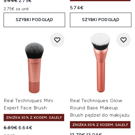
Sugerowana cena detaliczna:
Aktualna cena:
3.44€
2.75€
5.74€
2.75€ za unit
SZYBKI PODGLĄD
SZYBKI PODGLĄD
Real Techniques Mini
Real Techniques Glow
Expert Face Brush
Round Base Makeup
Brush pędzel do makijażu
ZNIŻKA 30% Z KODEM: SALELF
ZNIŻKA 30% Z KODEM: SALELF
Sugerowana cena detaliczna:
Aktualna cena:
6.89€
6.64€
Sugerowana cena detaliczn
Aktualna cena:
13.79€
13.04€