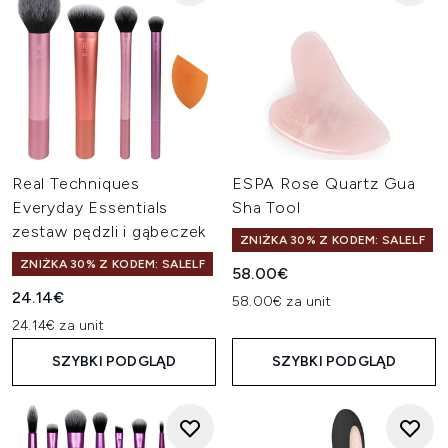
Real Techniques
ESPA Rose Quartz Gua
Everyday Essentials
Sha Tool
zestaw pędzli i gąbeczek
ZNIŻKA 30% Z KODEM: SALELF
ZNIŻKA 30% Z KODEM: SALELF
58.00€
24.14€
58.00€ za unit
24.14€ za unit
SZYBKI PODGLĄD
SZYBKI PODGLĄD