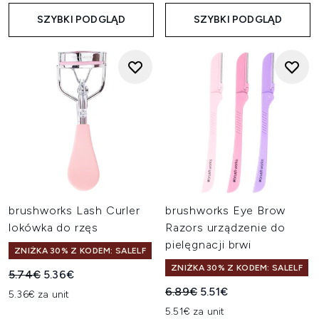
SZYBKI PODGLĄD
SZYBKI PODGLĄD
brushworks Lash Curler
brushworks Eye Brow
lokówka do rzęs
Razors urządzenie do
pielęgnacji brwi
ZNIŻKA 30% Z KODEM: SALELF
ZNIŻKA 30% Z KODEM: SALELF
Sugerowana cena detaliczna:
Aktualna cena:
5.74€
5.36€
Sugerowana cena detaliczn
Aktualna cena:
6.89€
5.51€
5.36€ za unit
5.51€ za unit