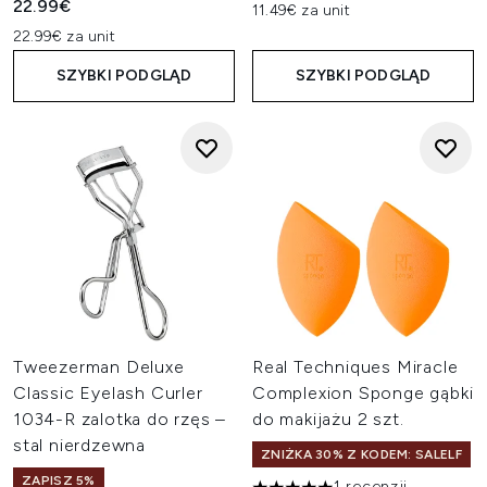
22.99€
11.49€ za unit
22.99€ za unit
SZYBKI PODGLĄD
SZYBKI PODGLĄD
Tweezerman Deluxe
Real Techniques Miracle
Classic Eyelash Curler
Complexion Sponge gąbki
1034-R zalotka do rzęs –
do makijażu 2 szt.
stal nierdzewna
ZNIŻKA 30% Z KODEM: SALELF
ZAPISZ 5%
1 recenzji