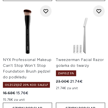
NYX Professional Makeup
Tweezerman Facial Razor
Can't Stop Won't Stop
golarka do twarzy
Foundation Brush pędzel
ZAPISZ 5%
do podkładu
Sugerowana cena detaliczn
Aktualna cena:
23.00€
21.74€
OSZCZĘDŹ 20% KOD: SALELF
21.74€ za unit
Sugerowana cena detaliczna:
Aktualna cena:
16.68€
15.76€
15.76€ za unit