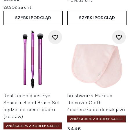
4.01€ za unit
29.90€ za unit
SZYBKI PODGLĄD
SZYBKI PODGLĄD
Real Techniques Eye
brushworks Makeup
Shade + Blend Brush Set
Remover Cloth
pędzel do cieni i pudru
ściereczka do demakijażu
(zestaw)
ZNIŻKA 30% Z KODEM: SALELF
ZNIŻKA 30% Z KODEM: SALELF
3.44€