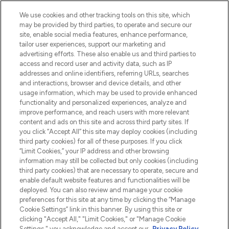
We use cookies and other tracking tools on this site, which
may be provided by third parties, to operate and secure our
site, enable social media features, enhance performance,
tailor user experiences, support our marketing and
Bądź pierwszą osobą, która dowie się o
advertising efforts. These also enable us and third parties to
najnowszych produktach, od niszowych i
access and record user and activity data, such as IP
uznanych marek, sezonowych trendach i
addresses and online identifiers, referring URLs, searches
otrzyma ekskluzywne artykuły redakcyjne
and interactions, browser and device details, and other
z Sunday Supplement.
usage information, which may be used to provide enhanced
functionality and personalized experiences, analyze and
Zgoda na pliki cookie
improve performance, and reach users with more relevant
content and ads on this site and across third party sites. If
Do Not Sell or Share My Personal
you click “Accept All” this site may deploy cookies (including
Information
third party cookies) for all of these purposes. If you click
“Limit Cookies,” your IP address and other browsing
POMOC & INFORMACJE
information may still be collected but only cookies (including
third party cookies) that are necessary to operate, secure and
enable default website features and functionalities will be
WAŻNE INFORMACJE
deployed. You can also review and manage your cookie
preferences for this site at any time by clicking the “Manage
Cookie Settings” link in this banner. By using this site or
O LOOKFANTASTIC
clicking "Accept All," "Limit Cookies," or "Manage Cookie
Settings," you acknowledge and accept our
Privacy Policy