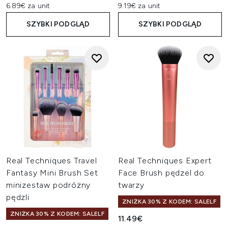
6.89€ za unit
9.19€ za unit
SZYBKI PODGLĄD
SZYBKI PODGLĄD
Real Techniques Travel
Real Techniques Expert
Fantasy Mini Brush Set
Face Brush pędzel do
minizestaw podróżny
twarzy
pędzli
ZNIŻKA 30% Z KODEM: SALELF
ZNIŻKA 30% Z KODEM: SALELF
11.49€