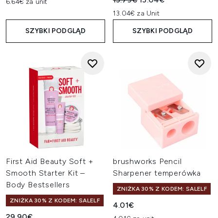
6.64€ za unit
13.04€ za Unit
SZYBKI PODGLĄD
SZYBKI PODGLĄD
First Aid Beauty Soft +
brushworks Pencil
Smooth Starter Kit –
Sharpener temperówka
Body Bestsellers
ZNIŻKA 30% Z KODEM: SALELF
ZNIŻKA 30% Z KODEM: SALELF
4.01€
29.90€