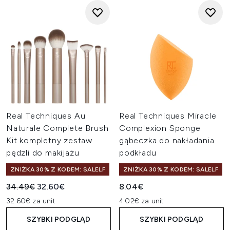
Real Techniques Au
Real Techniques Miracle
Naturale Complete Brush
Complexion Sponge
Kit kompletny zestaw
gąbeczka do nakładania
pędzli do makijażu
podkładu
ZNIŻKA 30% Z KODEM: SALELF
ZNIŻKA 30% Z KODEM: SALELF
Sugerowana cena detaliczna:
Aktualna cena:
34.49€
32.60€
8.04€
32.60€ za unit
4.02€ za unit
SZYBKI PODGLĄD
SZYBKI PODGLĄD