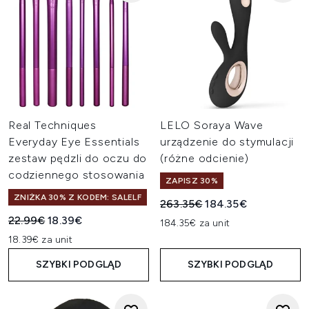
Real Techniques
LELO Soraya Wave
Everyday Eye Essentials
urządzenie do stymulacji
zestaw pędzli do oczu do
(różne odcienie)
codziennego stosowania
ZAPISZ 30%
ZNIŻKA 30% Z KODEM: SALELF
Sugerowana cena detaliczn
Aktualna cena:
263.35€
184.35€
Sugerowana cena detaliczna:
Aktualna cena:
22.99€
18.39€
184.35€ za unit
18.39€ za unit
SZYBKI PODGLĄD
SZYBKI PODGLĄD