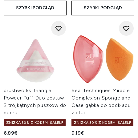
SZYBKI PODGLĄD
SZYBKI PODGLĄD
brushworks Triangle
Real Techniques Miracle
Powder Puff Duo zestaw
Complexion Sponge and
2 trójkątnych puszków do
Case gąbka do podkładu
pudru
z etui
ZNIŻKA 30% Z KODEM: SALELF
ZNIŻKA 30% Z KODEM: SALELF
6.89€
9.19€