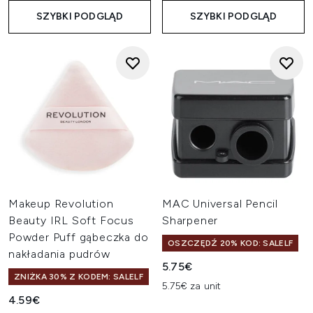
SZYBKI PODGLĄD
SZYBKI PODGLĄD
Makeup Revolution
MAC Universal Pencil
Beauty IRL Soft Focus
Sharpener
Powder Puff gąbeczka do
OSZCZĘDŹ 20% KOD: SALELF
nakładania pudrów
5.75€
ZNIŻKA 30% Z KODEM: SALELF
5.75€ za unit
4.59€