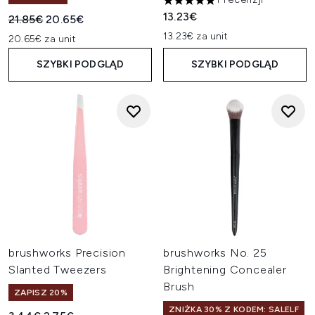
5 gwiazdek na maksymalnie 5
13.23€
Sugerowana cena detaliczna:
Aktualna cena:
21.85€
20.65€
13.23€ za unit
20.65€ za unit
SZYBKI PODGLĄD
SZYBKI PODGLĄD
brushworks Precision
brushworks No. 25
Slanted Tweezers
Brightening Concealer
Brush
ZAPISZ 20%
ZNIŻKA 30% Z KODEM: SALELF