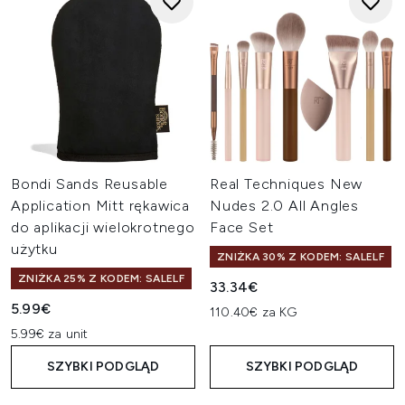
Bondi Sands Reusable
Real Techniques New
Application Mitt rękawica
Nudes 2.0 All Angles
do aplikacji wielokrotnego
Face Set
użytku
ZNIŻKA 30% Z KODEM: SALELF
ZNIŻKA 25% Z KODEM: SALELF
33.34€
5.99€
110.40€ za KG
5.99€ za unit
SZYBKI PODGLĄD
SZYBKI PODGLĄD