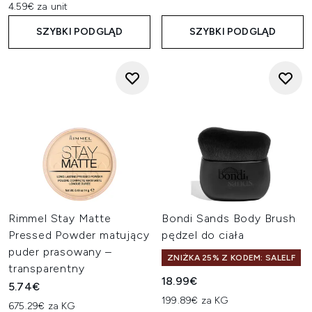
4.59€ za unit
SZYBKI PODGLĄD
SZYBKI PODGLĄD
Rimmel Stay Matte
Bondi Sands Body Brush
Pressed Powder matujący
pędzel do ciała
puder prasowany –
ZNIŻKA 25% Z KODEM: SALELF
transparentny
18.99€
5.74€
199.89€ za KG
675.29€ za KG