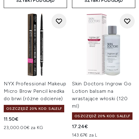
SZYBKI PODGLĄD
SZYBKI PODGLĄD
NYX Professional Makeup
Skin Doctors Ingrow Go
Micro Brow Pencil kredka
Lotion balsam na
do brwi (różne odcienie)
wrastające włoski (120
ml)
OSZCZĘDŹ 20% KOD: SALELF
OSZCZĘDŹ 20% KOD: SALELF
11.50€
17.24€
23,000.00€ za KG
143.67€ za L