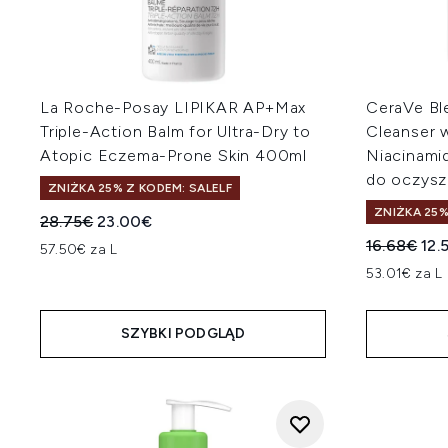
La Roche-Posay LIPIKAR AP+Max
CeraVe Bl
Triple-Action Balm for Ultra-Dry to
Cleanser w
Atopic Eczema-Prone Skin 400ml
Niacinami
do oczysz
ZNIŻKA 25% Z KODEM: SALELF
ZNIŻKA 25%
Sugerowana cena detaliczna:
Aktualna cena:
28.75€
23.00€
Sugerowan
Akt
16.68€
12.
57.50€ za L
53.01€ za L
SZYBKI PODGLĄD