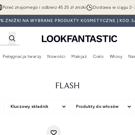
Przejdź do głównej treści
Poleć znajomego i odbierz 45.25 zł zniżki
Dostawa w ciągu 2-
0% ZNIŻKI NA WYBRANE PRODUKTY KOSMETYCZNE | KOD: S
Pielęgnacja twarzy
Nowości
Makijaż
Ciało
Włosy
Na
Wejdź do podmenu (Beauty Box)
Wejdź do podmenu (Marki)
Wejdź do podmenu (Pielęgnacja twarzy)
Wejdź do podmenu (Nowości)
Wejd
FLASH
Kluczowy składnik
Produkty do włosów