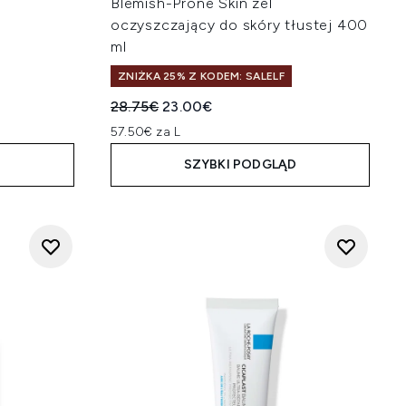
Blemish-Prone Skin żel
oczyszczający do skóry tłustej 400
ml
na:
ZNIŻKA 25% Z KODEM: SALELF
Sugerowana cena detaliczna:
Aktualna cena:
28.75€
23.00€
57.50€ za L
D
SZYBKI PODGLĄD