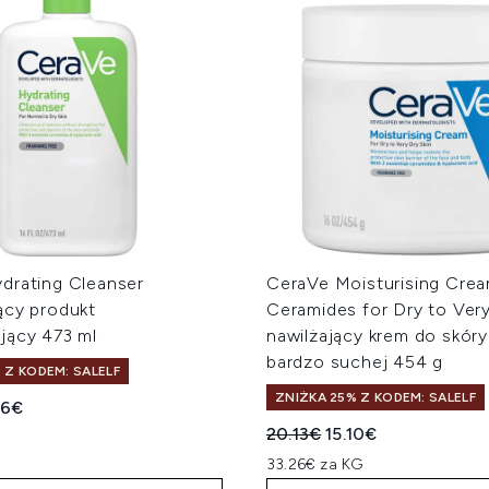
drating Cleanser
CeraVe Moisturising Crea
ący produkt
Ceramides for Dry to Very
jący 473 ml
nawilżający krem do skóry
bardzo suchej 454 g
 Z KODEM: SALELF
ZNIŻKA 25% Z KODEM: SALELF
a cena detaliczna:
ualna cena:
96€
Sugerowana cena detalicz
Aktualna cena:
20.13€
15.10€
33.26€ za KG