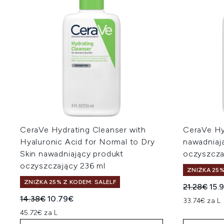
CeraVe Hydrating Cleanser with
CeraVe Hy
Hyaluronic Acid for Normal to Dry
nawadniaj
Skin nawadniający produkt
oczyszcza
oczyszczający 236 ml
ZNIŻKA 25%
ZNIŻKA 25% Z KODEM: SALELF
Sugerowan
Akt
21.28€
15.
Sugerowana cena detaliczna:
Aktualna cena:
14.38€
10.79€
33.74€ za L
45.72€ za L