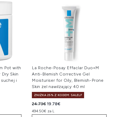
m Pot with
La Roche-Posay Effaclar Duo+M
 Dry Skin
Anti-Blemish Corrective Gel
 suchej i
Moisturiser for Oily, Blemish-Prone
Skin żel nawilżający 40 ml
ZNIŻKA 25% Z KODEM: SALELF
na:
Sugerowana cena detaliczna:
Aktualna cena:
24.73€
19.78€
494.50€ za L