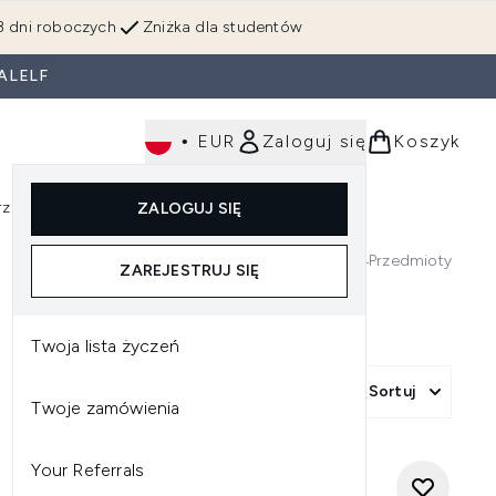
3 dni roboczych
Zniżka dla studentów
ALELF
•
EUR
Zaloguj się
Koszyk
rzędzia
Perfumy
Dla mężczyzn
ZALOGUJ SIĘ
ź do podmenu (Makijaż)
Wejdź do podmenu (Ciało)
Wejdź do podmenu (Włosy)
Wejdź do podmenu (Narzędzia)
Wejdź do podmenu (Perfumy)
Wejdź do podmenu (
674
Przedmioty
ZAREJESTRUJ SIĘ
Twoja lista życzeń
Więcej filtrów +
Sortuj
Twoje zamówienia
Your Referrals