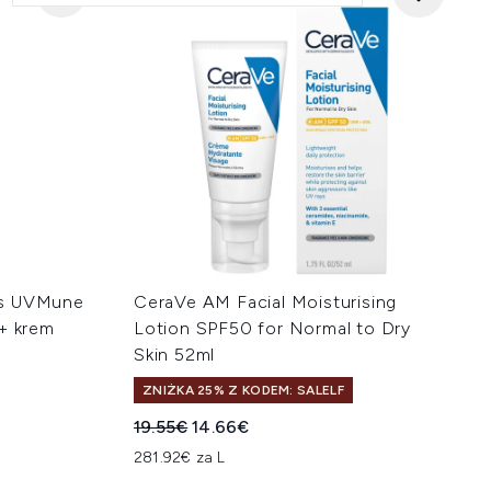
os UVMune
CeraVe AM Facial Moisturising
0+ krem
Lotion SPF50 for Normal to Dry
Skin 52ml
ZNIŻKA 25% Z KODEM: SALELF
na:
Sugerowana cena detaliczna:
Aktualna cena:
19.55€
14.66€
281.92€ za L