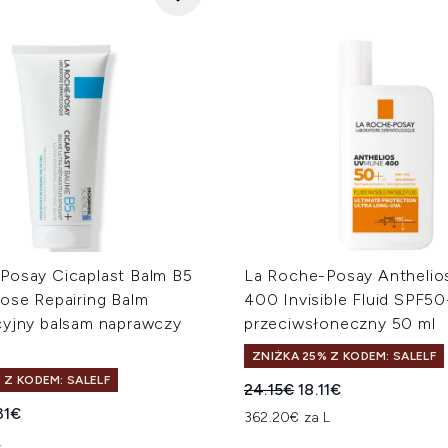
Posay Cicaplast Balm B5
La Roche-Posay Antheli
pose Repairing Balm
400 Invisible Fluid SPF5
cyjny balsam naprawczy
przeciwsłoneczny 50 ml
ZNIŻKA 25% Z KODEM: SALELF
 Z KODEM: SALELF
Sugerowana cena detalicz
Aktualna cena:
24.15€
18.11€
a cena detaliczna:
ualna cena:
31€
362.20€ za L
L