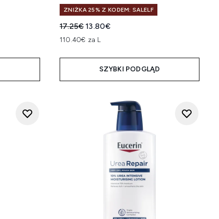
ZNIŻKA 25% Z KODEM: SALELF
Sugerowana cena detaliczna:
Aktualna cena:
17.25€
13.80€
na:
110.40€ za L
D
SZYBKI PODGLĄD