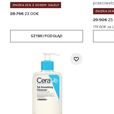
przeciwsł
ZNIŻKA 25% Z KODEM: SALELF
ZNIŻKA 25%
Sugerowana cena detaliczna:
Aktualna cena:
28.75€
23.00€
Sugerowan
Ak
29.90€
23
119.60€ za 
SZYBKI PODGLĄD