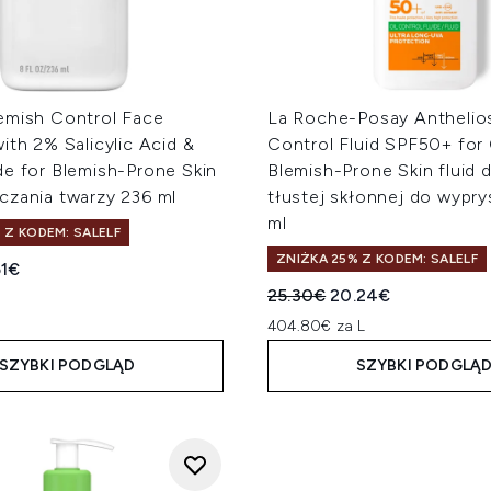
emish Control Face
La Roche-Posay Anthelios
ith 2% Salicylic Acid &
Control Fluid SPF50+ for 
de for Blemish-Prone Skin
Blemish-Prone Skin fluid 
czania twarzy 236 ml
tłustej skłonnej do wypr
ml
 Z KODEM: SALELF
ZNIŻKA 25% Z KODEM: SALELF
a cena detaliczna:
ualna cena:
51€
Sugerowana cena detalicz
Aktualna cena:
25.30€
20.24€
404.80€ za L
SZYBKI PODGLĄD
SZYBKI PODGLĄ