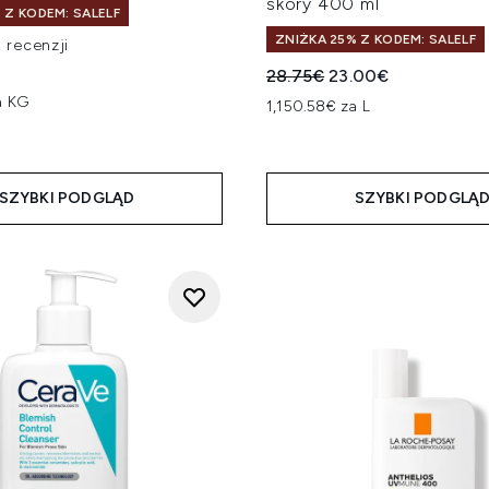
skóry 400 ml
 Z KODEM: SALELF
ZNIŻKA 25% Z KODEM: SALELF
 recenzji
 na maksymalnie 5
Sugerowana cena detalicz
Aktualna cena:
28.75€
23.00€
a KG
1,150.58€ za L
SZYBKI PODGLĄD
SZYBKI PODGLĄ