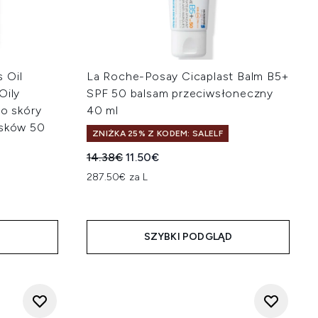
 Oil
La Roche-Posay Cicaplast Balm B5+
Oily
SPF 50 balsam przeciwsłoneczny
do skóry
40 ml
ysków 50
ZNIŻKA 25% Z KODEM: SALELF
Sugerowana cena detaliczna:
Aktualna cena:
14.38€
11.50€
287.50€ za L
na:
D
SZYBKI PODGLĄD