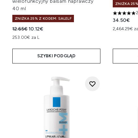
wielofunkcyjny balsam naprawczy
ZNIŻKA 25%
40 ml
2
5 gwiazdek
ZNIŻKA 25% Z KODEM: SALELF
34.50€
Sugerowana cena detaliczna:
Aktualna cena:
12.65€
10.12€
2,464.29€ z
253.00€ za L
SZYBKI PODGLĄD