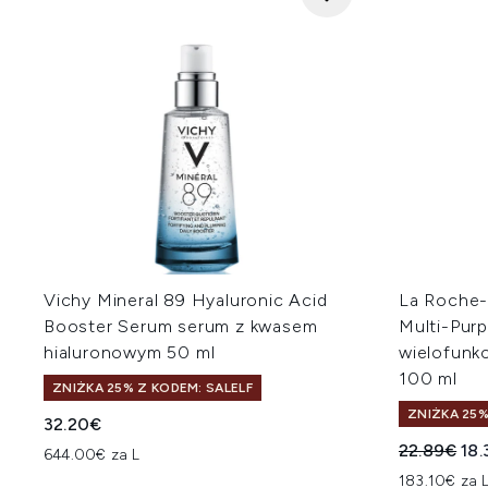
Vichy Mineral 89 Hyaluronic Acid
La Roche-
Booster Serum serum z kwasem
Multi-Pur
hialuronowym 50 ml
wielofunk
100 ml
ZNIŻKA 25% Z KODEM: SALELF
ZNIŻKA 25%
32.20€
Sugerowan
Akt
22.89€
18.
644.00€ za L
183.10€ za 