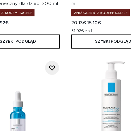
oneczny dla dzieci 200 ml
ml
 Z KODEM: SALELF
ZNIŻKA 25% Z KODEM: SALELF
a cena detaliczna:
tualna cena:
Sugerowana cena detalicz
Aktualna cena:
.92€
20.13€
15.10€
L
31.92€ za L
SZYBKI PODGLĄD
SZYBKI PODGLĄ