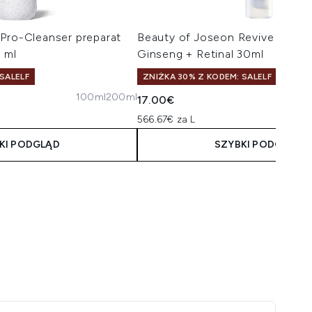
Pro-Cleanser preparat
Beauty of Joseon Revive Eye S
 ml
Ginseng + Retinal 30ml
SALELF
ZNIŻKA 30% Z KODEM: SALELF
100ml
200ml
17.00€
566.67€ za L
KI PODGLĄD
SZYBKI PODGLĄD