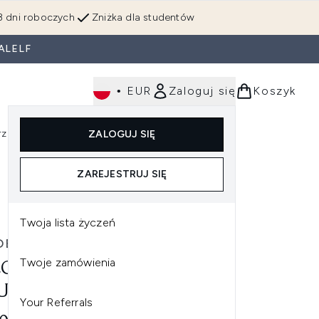
3 dni roboczych
Zniżka dla studentów
ALELF
•
EUR
Zaloguj się
Koszyk
rzędzia
Perfumy
Dla mężczyzn
ZALOGUJ SIĘ
ź do podmenu (Makijaż)
Wejdź do podmenu (Ciało)
Wejdź do podmenu (Włosy)
Wejdź do podmenu (Narzędzia)
Wejdź do podmenu (Perfumy)
Wejdź do podmenu (
ZAREJESTRUJ SIĘ
Twoja lista życzeń
OBO
Twoje zamówienia
OBO CICA CALMING SUN
UM SPF50+ PA++++ 50ML
Your Referrals