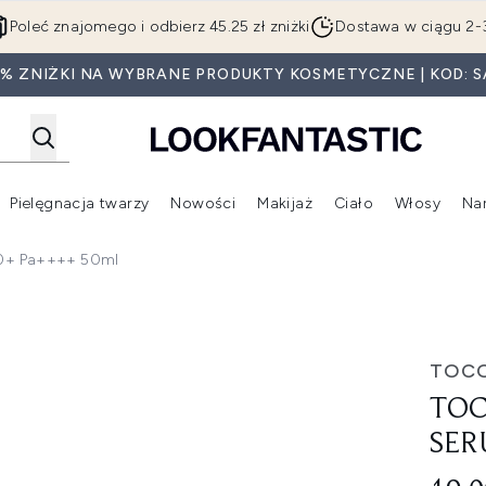
Przejdź do głównej treści
Poleć znajomego i odbierz 45.25 zł zniżki
Dostawa w ciągu 2-
5% ZNIŻKI NA WYBRANE PRODUKTY KOSMETYCZNE | KOD: S
Pielęgnacja twarzy
Nowości
Makijaż
Ciało
Włosy
Na
Wejdź do podmenu (Beauty Box)
Wejdź do podmenu (Marki)
Wejdź do podmenu (Pielęgnacja twarzy)
Wejdź do podmenu (Nowości)
Wejd
50+ Pa++++ 50ml
um SPF50+ Pa++++ 50ml
TOC
TOC
SER