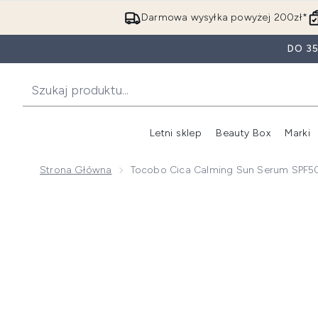
Darmowa wysyłka powyżej 200zł*
DO 3
Letni sklep
Beauty Box
Marki
Strona Główna
Tocobo Cica Calming Sun Serum SPF
Now showing image 1 Tocobo Cica Calming Sun Ser