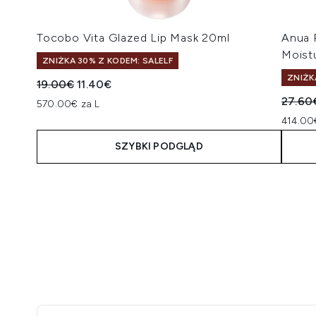
Tocobo Vita Glazed Lip Mask 20ml
Anua 
Moist
ZNIŻKA 30% Z KODEM: SALELF
ZNIŻK
Sugerowana cena detaliczna:
Aktualna cena:
19.00€
11.40€
Suger
27.60
570.00€ za L
414.00
SZYBKI PODGLĄD
Showing slide 1