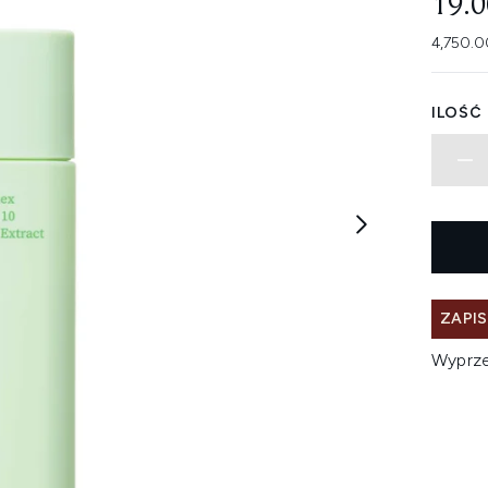
19.
4,750.0
ILOŚĆ
ZAPI
Wyprz