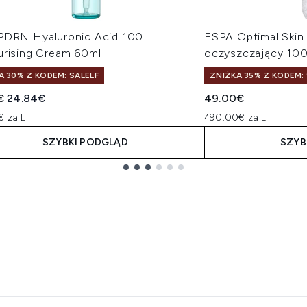
PDRN Hyaluronic Acid 100
ESPA Optimal Skin 
urising Cream 60ml
oczyszczający 100
A 30% Z KODEM: SALELF
ZNIŻKA 35% Z KODEM: 
owana cena detaliczna:
Aktualna cena:
€
24.84€
49.00€
€ za L
490.00€ za L
SZYBKI PODGLĄD
SZYB