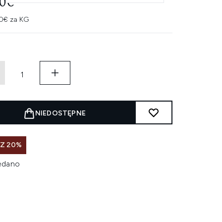
00€
0€ za KG
NIEDOSTĘPNE
SZ 20%
edano