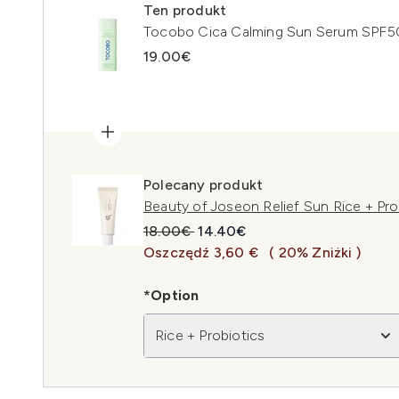
Ten produkt
Tocobo Cica Calming Sun Serum SPF5
19.00€
Polecany produkt
Beauty of Joseon Relief Sun Rice + Pr
Sugerowana cena detaliczna:
Aktualna cena:
18.00€
14.40€
Oszczędź 3,60 €
( 20% Zniżki )
*Option
Rice + Probiotics