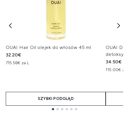
OUAI Hair Oil olejek do włosów 45 ml
OUAI Det
detoksyfi
32.20€
34.50€
715.56€ za L
115.00€ za 
SZYBKI PODGLĄD
Showing slide 1