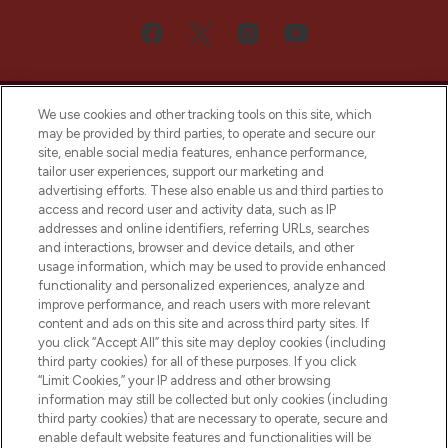
We use cookies and other tracking tools on this site, which
may be provided by third parties, to operate and secure our
site, enable social media features, enhance performance,
tailor user experiences, support our marketing and
Bądź pierwszą osobą, która dowie się o
advertising efforts. These also enable us and third parties to
najnowszych produktach, od niszowych i
access and record user and activity data, such as IP
uznanych marek, sezonowych trendach i
addresses and online identifiers, referring URLs, searches
otrzyma ekskluzywne artykuły redakcyjne
and interactions, browser and device details, and other
z Sunday Supplement.
usage information, which may be used to provide enhanced
functionality and personalized experiences, analyze and
Zgoda na pliki cookie
improve performance, and reach users with more relevant
content and ads on this site and across third party sites. If
Do Not Sell or Share My Personal
you click “Accept All” this site may deploy cookies (including
Information
third party cookies) for all of these purposes. If you click
“Limit Cookies,” your IP address and other browsing
POMOC & INFORMACJE
information may still be collected but only cookies (including
third party cookies) that are necessary to operate, secure and
enable default website features and functionalities will be