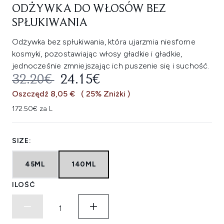
ODŻYWKA DO WŁOSÓW BEZ
SPŁUKIWANIA
Odżywka bez spłukiwania, która ujarzmia niesforne
kosmyki, pozostawiając włosy gładkie i gładkie,
jednocześnie zmniejszając ich puszenie się i suchość.
SUGEROWANA CENA DETALICZNA
AKTUALNA CENA:
32.20€
24.15€
Oszczędź 8,05 €
( 25% Zniżki )
172.50€ za L
SIZE:
45ML
140ML
ILOŚĆ