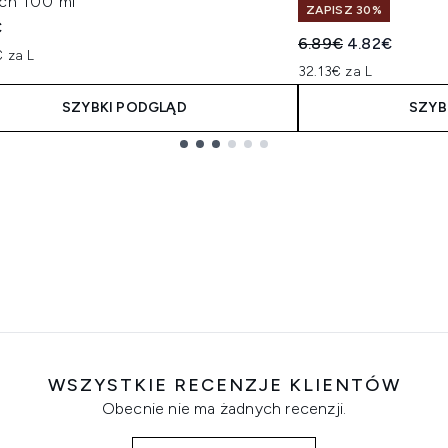
ch 100 ml
ZAPISZ 30%
€
Sugerowana cena de
Aktualna cen
6.89€
4.82€
 za L
32.13€ za L
SZYBKI PODGLĄD
SZYB
WSZYSTKIE RECENZJE KLIENTÓW
Obecnie nie ma żadnych recenzji.