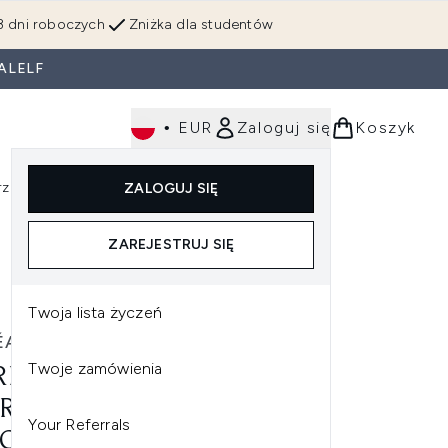
3 dni roboczych
Zniżka dla studentów
ALELF
•
EUR
Zaloguj się
Koszyk
rzędzia
Perfumy
Dla mężczyzn
ZALOGUJ SIĘ
ź do podmenu (Makijaż)
Wejdź do podmenu (Ciało)
Wejdź do podmenu (Włosy)
Wejdź do podmenu (Narzędzia)
Wejdź do podmenu (Perfumy)
Wejdź do podmenu (
ZAREJESTRUJ SIĘ
Twoja lista życzeń
ÉAL PARIS
Twoje zamówienia
RÉAL PARIS ELVIVE
RAORDINARY OIL FOR
Your Referrals
OURED HAIR OLEJEK DO