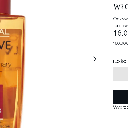
WŁ
Odżywc
farbowa
16.
160.90€
ILOŚĆ
Wyprz