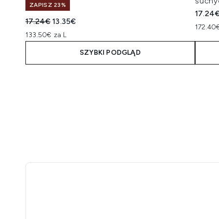
suchy
ZAPISZ 23%
17.24
Sugerowana cena detaliczna:
Aktualna cena:
17.24€
13.35€
172.40€
133.50€ za L
SZYBKI PODGLĄD
Showing slide 1