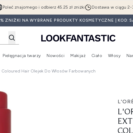
Przejdź do głównej treści
Poleć znajomego i odbierz 45.25 zł zniżki
Dostawa w ciągu 2-
0% ZNIŻKI NA WYBRANE PRODUKTY KOSMETYCZNE | KOD: S
Pielęgnacja twarzy
Nowości
Makijaż
Ciało
Włosy
Na
Wejdź do podmenu (Beauty Box)
Wejdź do podmenu (Marki)
Wejdź do podmenu (Pielęgnacja twarzy)
Wejdź do podmenu (Nowości)
Wejd
 For Coloured Hair Olejek Do Włosów Farbowanych
ry Oil for Coloured Hair olejek do włosów farbowanych
L'OR
L'O
EXT
COL