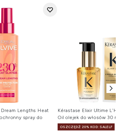
ve Dream Lengths Heat
Kérastase Elixir Ultime L'Huile O
oochronny spray do
Oil olejek do włosów 30 ml
OSZCZĘDŹ 20% KOD: SALELF