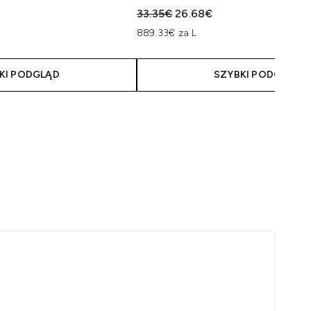
75ml R
Sugerowana cena detaliczna:
Aktualna cena:
33.35€
26.68€
taliczna:
a:
889.33€ za L
KI PODGLĄD
SZYBKI PODGLĄD