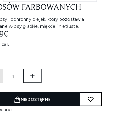
OSÓW FARBOWANYCH
zy i ochronny olejek, który pozostawia
ne włosy gładkie, miękkie i nietłuste.
09€
 za L
NIEDOSTĘPNE
edano