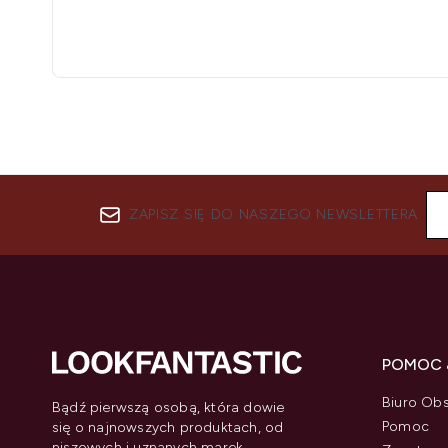
ZAPISZ SIĘ DO NASZEGO NEWSLETTERA
POMOC 
Biuro Obs
Bądź pierwszą osobą, która dowie
Pomoc
się o najnowszych produktach, od
niszowych i uznanych marek,