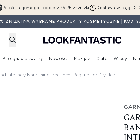
Przejdź do głównej treści
Poleć znajomego i odbierz 45.25 zł zniżki
Dostawa w ciągu 2-
5% ZNIŻKI NA WYBRANE PRODUKTY KOSMETYCZNE | KOD: S
Pielęgnacja twarzy
Nowości
Makijaż
Ciało
Włosy
Na
Wejdź do podmenu (Beauty Box)
Wejdź do podmenu (Marki)
Wejdź do podmenu (Pielęgnacja twarzy)
Wejdź do podmenu (Nowości)
Wejd
ood Intensely Nourishing Treatment Regime For Dry Hair
Hair Food Intensely Nourishing Treatment Regime for Dry Hai
GARN
GAR
BAN
INT