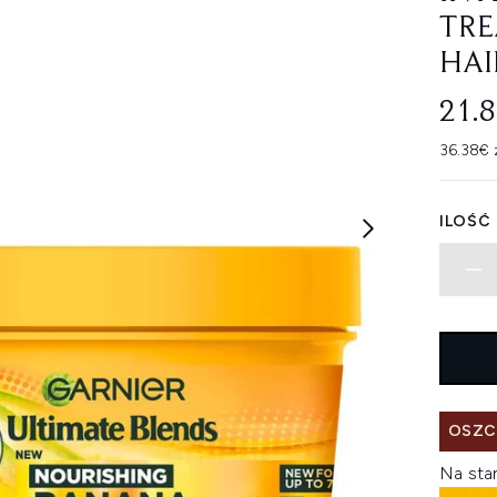
TRE
HAI
21.
36.38€ 
ILOŚĆ
OSZC
Na sta