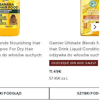
lends Nourishing Hair
Garnier Ultimate Blends Nouris
poo For Dry Hair
Hair Drink Liquid Conditioner fo
 do włosów suchych
odżywka do włosów suchych 2
OSZCZĘDŹ 20% KOD: SALELF
11.49€
taliczna:
a:
57.45€ za L
KI PODGLĄD
SZYBKI PODGLĄD