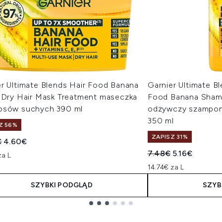
er Ultimate Blends Hair Food Banana
Garnier Ultimate B
1 Dry Hair Mask Treatment maseczka
Food Banana Sham
osów suchych 390 ml
odżywczy szampon
350 ml
Z 56%
ZAPISZ 31%
owana cena detaliczna:
Aktualna cena:
€
4.60€
Sugerowana cena de
Aktualna cen
7.48€
5.16€
za L
14.74€ za L
SZYBKI PODGLĄD
SZYB