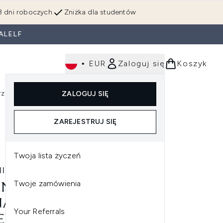
3 dni roboczych
Zniżka dla studentów
ALELF
•
EUR
Zaloguj się
Koszyk
rzędzia
Perfumy
Dla mężczyzn
ZALOGUJ SIĘ
ź do podmenu (Makijaż)
Wejdź do podmenu (Ciało)
Wejdź do podmenu (Włosy)
Wejdź do podmenu (Narzędzia)
Wejdź do podmenu (Perfumy)
Wejdź do podmenu (
ZAREJESTRUJ SIĘ
r
Twoja lista życzeń
IER
Twoje zamówienia
NIER ULTIMATE BLENDS
ANA HAIR FOOD
Your Referrals
ENSELY NOURISHING