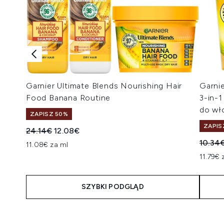
Garnier Ultimate Blends Nourishing Hair
Garni
Food Banana Routine
3-in-
do wł
ZAPISZ 50%
ZAPIS
Sugerowana cena detaliczna:
Aktualna cena:
24.14€
12.08€
Suger
10.34
11.08€ za ml
11.79€ 
SZYBKI PODGLĄD
Showing slide 1