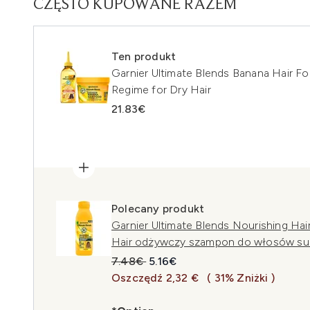
CZĘSTO KUPOWANE RAZEM
Ten produkt
Garnier Ultimate Blends Banana Hair F
Regime for Dry Hair
21.83€
Polecany produkt
Garnier Ultimate Blends Nourishing H
Hair odżywczy szampon do włosów su
Sugerowana cena detaliczna:
Aktualna cena:
7.48€
5.16€
Oszczędź 2,32 €
( 31% Zniżki )