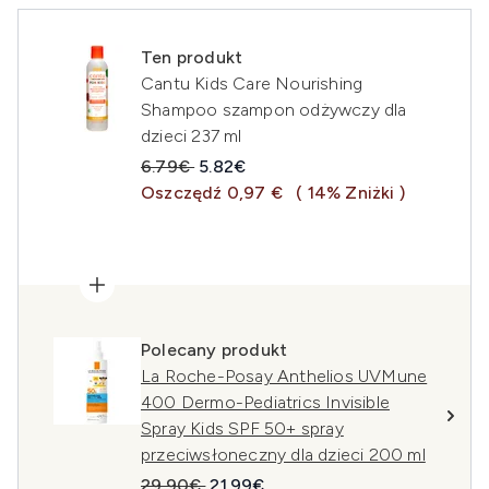
Ten produkt
Cantu Kids Care Nourishing
Shampoo szampon odżywczy dla
dzieci 237 ml
Sugerowana cena detaliczna:
Aktualna cena:
6.79€
5.82€
Oszczędź 0,97 €
( 14% Zniżki )
Polecany produkt
La Roche-Posay Anthelios UVMune
400 Dermo-Pediatrics Invisible
Spray Kids SPF 50+ spray
przeciwsłoneczny dla dzieci 200 ml
Sugerowana cena detaliczna:
Aktualna cena:
29.90€
21.99€