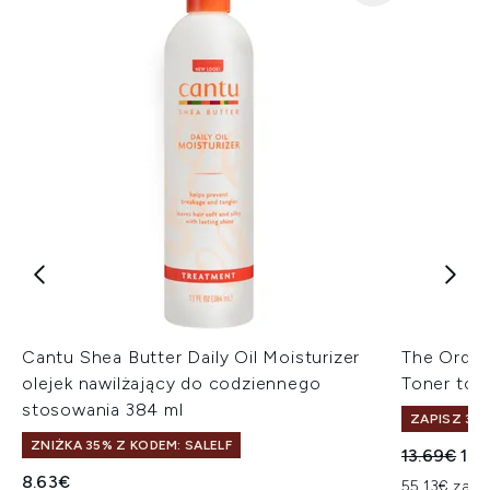
Cantu Shea Butter Daily Oil Moisturizer
The Ordina
olejek nawilżający do codziennego
Toner ton
stosowania 384 ml
ZAPISZ 3%
ZNIŻKA 35% Z KODEM: SALELF
Sugerowan
Akt
13.69€
13.
8.63€
55.13€ za L