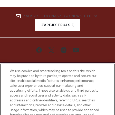
ZAPISZ SIĘ DO NASZEGO NEWSLETTERA
ZAREJESTRUJ SIĘ
We use cookies and other tracking tools on this site, which
may be provided by third parties, to operate and secure our
site, enable social media features, enhance performance,
tailor user experiences, support our marketing and
Bądź pierwszą osobą, która dowie się o
advertising efforts. These also enable us and third parties to
najnowszych produktach, od niszowych i
access and record user and activity data, such as IP
uznanych marek, sezonowych trendach i
addresses and online identifiers, referring URLs, searches
otrzyma ekskluzywne artykuły redakcyjne
and interactions, browser and device details, and other
z Sunday Supplement.
usage information, which may be used to provide enhanced
functionality and personalized experiences, analyze and