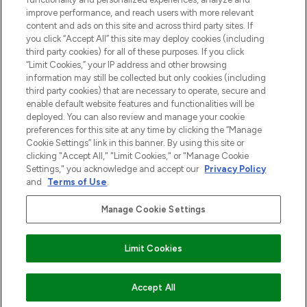
Zgoda na pliki cookie
improve performance, and reach users with more relevant
content and ads on this site and across third party sites. If
Do Not Sell or Share My Personal
you click “Accept All” this site may deploy cookies (including
Information
third party cookies) for all of these purposes. If you click
“Limit Cookies,” your IP address and other browsing
POMOC & INFORMACJE
information may still be collected but only cookies (including
third party cookies) that are necessary to operate, secure and
enable default website features and functionalities will be
WAŻNE INFORMACJE
deployed. You can also review and manage your cookie
preferences for this site at any time by clicking the “Manage
Cookie Settings” link in this banner. By using this site or
O LOOKFANTASTIC
clicking "Accept All," "Limit Cookies," or "Manage Cookie
Settings," you acknowledge and accept our
Privacy Policy
and
Terms of Use
.
Manage Cookie Settings
Płać bezpiecznie za pomocą
Limit Cookies
2026 The Hut Group
NIEDOSTĘPNE
Accept All