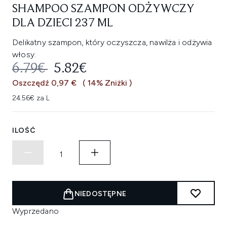
SHAMPOO SZAMPON ODŻYWCZY
DLA DZIECI 237 ML
Delikatny szampon, który oczyszcza, nawilża i odżywia
włosy.
SUGEROWANA CENA DETALICZNA
AKTUALNA CENA:
6.79€
5.82€
Oszczędź 0,97 €
( 14% Zniżki )
24.56€ za L
ILOŚĆ
NIEDOSTĘPNE
Wyprzedano