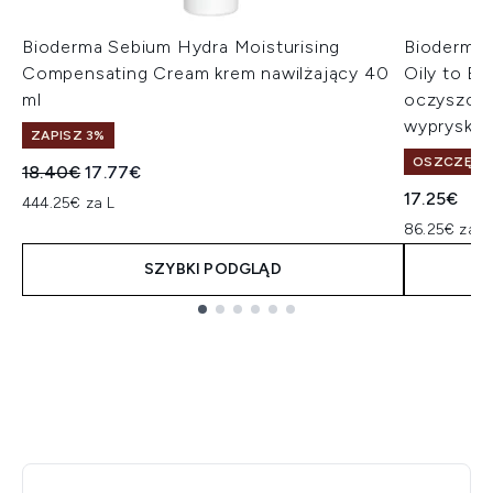
Bioderma Sebium Hydra Moisturising
Bioderma 
Compensating Cream krem nawilżający 40
Oily to Bl
ml
oczyszcza
wypryski 
ZAPISZ 3%
OSZCZĘDŹ 
Sugerowana cena detaliczna:
Aktualna cena:
18.40€
17.77€
17.25€
444.25€ za L
86.25€ za L
SZYBKI PODGLĄD
Showing slide 1