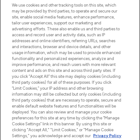
We use cookies and other tracking tools on this site, which
may be provided by third parties, to operate and secure our
site, enable social media features, enhance performance,
tailor user experiences, support our marketing and
Bądź pierwszą osobą, która dowie się o
advertising efforts. These also enable us and third parties to
najnowszych produktach, od niszowych i
access and record user and activity data, such as IP
uznanych marek, sezonowych trendach i
addresses and online identifiers, referring URLs, searches
otrzyma ekskluzywne artykuły redakcyjne
and interactions, browser and device details, and other
z Sunday Supplement.
usage information, which may be used to provide enhanced
functionality and personalized experiences, analyze and
Zgoda na pliki cookie
improve performance, and reach users with more relevant
content and ads on this site and across third party sites. If
Do Not Sell or Share My Personal
you click “Accept All” this site may deploy cookies (including
Information
third party cookies) for all of these purposes. If you click
“Limit Cookies,” your IP address and other browsing
POMOC & INFORMACJE
information may still be collected but only cookies (including
third party cookies) that are necessary to operate, secure and
enable default website features and functionalities will be
WAŻNE INFORMACJE
deployed. You can also review and manage your cookie
preferences for this site at any time by clicking the “Manage
Cookie Settings” link in this banner. By using this site or
O LOOKFANTASTIC
clicking "Accept All," "Limit Cookies," or "Manage Cookie
Settings," you acknowledge and accept our
Privacy Policy