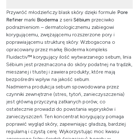
Przywróć młodzieńczy blask skóry dzięki formule
Pore
Refiner
marki
Bioderma
z serii
Sébium
przeciwko
podrażnieniom – dermatologicznemu zabiegowi
korygującemu, zwężającemu rozszerzone pory i
poprawiającemu strukturę skóry. Wzbogacona o
opracowany przez markę Bioderma kompleks
Fluidactiv™ korygujący ilość wytwarzanego sebum, linia
Sébium jest przeznaczona do skóry podatnej na trądzik,
mieszanej i tłustej i zawiera produkty, które mają
bezpośredni wpływ na jakość sebum.
Nadmierna produkcja sebum spowodowana przez
czynniki zewnętrzne (stres, tytoń, zanieczyszczenia)
jest główną przyczyną zatkanych porów, co
ostatecznie prowadzi do powstania wyprysków i
zanieczyszczeń. Ten koncentrat korygujący pomaga
poprawić wygląd skóry, zapewniając gładszą, bardziej
regularną i czystą cerę. Wykorzystując moc kwasu
agarowego (silny środek ściągający), bogaty w