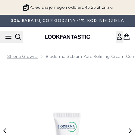
Przejdź do głównej treści
Poleć znajomego i odbierz 45.25 zł zniżki
30% RABATU, CO 2 GODZINY -1%. KOD: NIEDZIELA
Strona Główna
Bioderma Sébium Pore Refining Cream Combi
Now showing image 1 Bioderma Sébium Pore Refining Cream Co