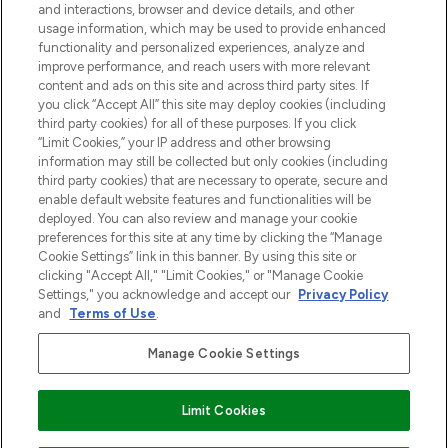
and interactions, browser and device details, and other
z Sunday Supplement.
usage information, which may be used to provide enhanced
functionality and personalized experiences, analyze and
Zgoda na pliki cookie
improve performance, and reach users with more relevant
content and ads on this site and across third party sites. If
Do Not Sell or Share My Personal
you click “Accept All” this site may deploy cookies (including
Information
third party cookies) for all of these purposes. If you click
“Limit Cookies,” your IP address and other browsing
POMOC & INFORMACJE
information may still be collected but only cookies (including
third party cookies) that are necessary to operate, secure and
enable default website features and functionalities will be
WAŻNE INFORMACJE
deployed. You can also review and manage your cookie
preferences for this site at any time by clicking the “Manage
Cookie Settings” link in this banner. By using this site or
O LOOKFANTASTIC
clicking "Accept All," "Limit Cookies," or "Manage Cookie
Settings," you acknowledge and accept our
Privacy Policy
and
Terms of Use
.
Manage Cookie Settings
Płać bezpiecznie za pomocą
Limit Cookies