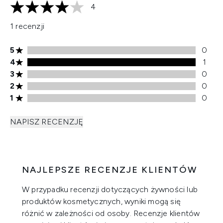
4
4 gwiazdek na maksymalnie 5
1 recenzji
Ocena 5 gwiazdek, 0 recenzji
5
0
Ocena 4 gwiazdek, 1 recenzji
4
1
Ocena 3 gwiazdek, 0 recenzji
3
0
Ocena 2 gwiazdek, 0 recenzji
2
0
Ocena 1 gwiazdek, 0 recenzji
1
0
NAPISZ RECENZJĘ
NAJLEPSZE RECENZJE KLIENTÓW
W przypadku recenzji dotyczących żywności lub
produktów kosmetycznych, wyniki mogą się
różnić w zależności od osoby. Recenzje klientów