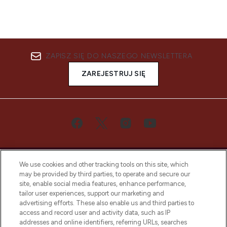
ZAPISZ SIĘ DO NASZEGO NEWSLETTERA
ZAREJESTRUJ SIĘ
We use cookies and other tracking tools on this site, which
may be provided by third parties, to operate and secure our
site, enable social media features, enhance performance,
tailor user experiences, support our marketing and
Bądź pierwszą osobą, która dowie się o
advertising efforts. These also enable us and third parties to
najnowszych produktach, od niszowych i
access and record user and activity data, such as IP
uznanych marek, sezonowych trendach i
addresses and online identifiers, referring URLs, searches
otrzyma ekskluzywne artykuły redakcyjne