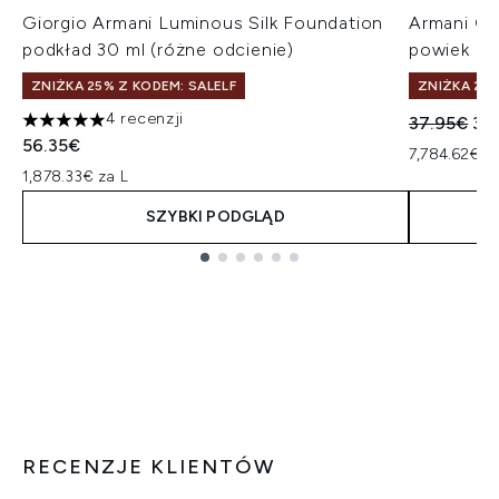
Giorgio Armani Luminous Silk Foundation
Armani Gi
podkład 30 ml (różne odcienie)
powiek 5 m
ZNIŻKA 25% Z KODEM: SALELF
ZNIŻKA 25%
4 recenzji
Sugerowan
Akt
37.95€
30
5 gwiazdek na maksymalnie 5
56.35€
7,784.62€ z
1,878.33€ za L
SZYBKI PODGLĄD
Showing slide 1
RECENZJE KLIENTÓW