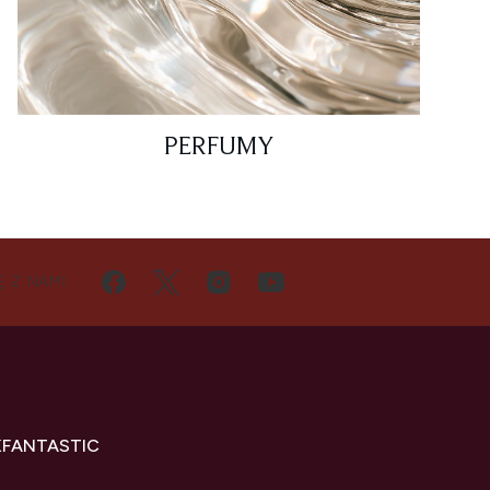
PERFUMY
Ę Z NAMI
KFANTASTIC