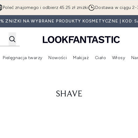
Przejdź do głównej treści
Poleć znajomego i odbierz 45.25 zł zniżki
Dostawa w ciągu 2-
0% ZNIŻKI NA WYBRANE PRODUKTY KOSMETYCZNE | KOD: S
Pielęgnacja twarzy
Nowości
Makijaż
Ciało
Włosy
Na
Wejdź do podmenu (Beauty Box)
Wejdź do podmenu (Marki)
Wejdź do podmenu (Pielęgnacja twarzy)
Wejdź do podmenu (Nowości)
Wejd
SHAVE