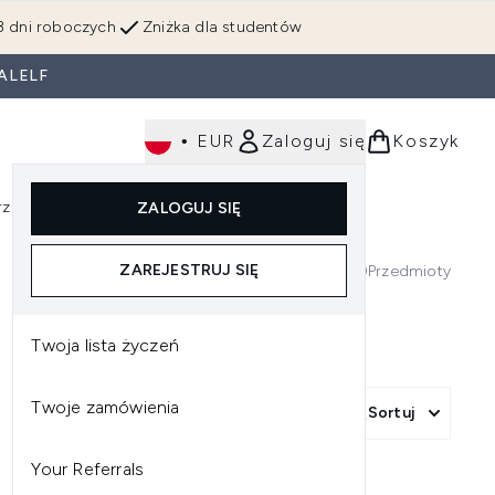
3 dni roboczych
Zniżka dla studentów
ALELF
•
EUR
Zaloguj się
Koszyk
rzędzia
Perfumy
Dla mężczyzn
ZALOGUJ SIĘ
ź do podmenu (Makijaż)
Wejdź do podmenu (Ciało)
Wejdź do podmenu (Włosy)
Wejdź do podmenu (Narzędzia)
Wejdź do podmenu (Perfumy)
Wejdź do podmenu (
ZAREJESTRUJ SIĘ
0
Przedmioty
Twoja lista życzeń
Twoje zamówienia
Sortuj
Your Referrals