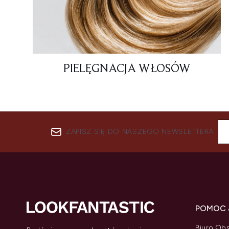
PIELĘGNACJA WŁOSÓW
ZAPISZ SIĘ DO NASZEGO NEWSLETTERA
POMOC 
Biuro Obs