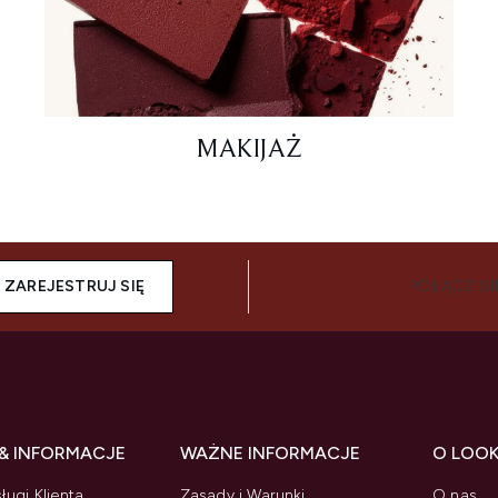
MAKIJAŻ
ZAREJESTRUJ SIĘ
POŁĄCZ SI
& INFORMACJE
WAŻNE INFORMACJE
O LOO
ługi Klienta
Zasady i Warunki
O nas