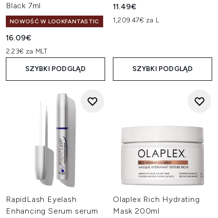
Black 7ml
11.49€
1,209.47€ za L
NOWOŚĆ W LOOKFANTASTIC
16.09€
2.23€ za MLT
SZYBKI PODGLĄD
SZYBKI PODGLĄD
RapidLash Eyelash
Olaplex Rich Hydrating
Enhancing Serum serum
Mask 200ml