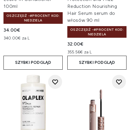
100ml
Reduction Nourishing
Hair Serum serum do
OSZCZĘDŹ -#PROCENT KOD:
włosów 90 ml
NIEDZIELA
34.00€
OSZCZĘDŹ -#PROCENT KOD:
NIEDZIELA
340.00€ za L
32.00€
355.56€ za L
SZYBKI PODGLĄD
SZYBKI PODGLĄD