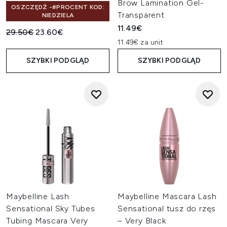
Brow Lamination Gel-
OSZCZĘDŹ -#PROCENT KOD:
Transparent
NIEDZIELA
11.49€
Sugerowana cena detaliczna:
Aktualna cena:
29.50€
23.60€
11.49€ za unit
SZYBKI PODGLĄD
SZYBKI PODGLĄD
Maybelline Lash
Maybelline Mascara Lash
Sensational Sky Tubes
Sensational tusz do rzęs
Tubing Mascara Very
– Very Black