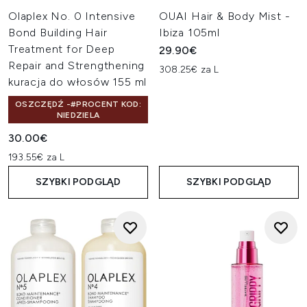
Olaplex No. 0 Intensive
OUAI Hair & Body Mist -
Bond Building Hair
Ibiza 105ml
Treatment for Deep
29.90€
Repair and Strengthening
308.25€ za L
kuracja do włosów 155 ml
OSZCZĘDŹ -#PROCENT KOD:
NIEDZIELA
30.00€
193.55€ za L
SZYBKI PODGLĄD
SZYBKI PODGLĄD