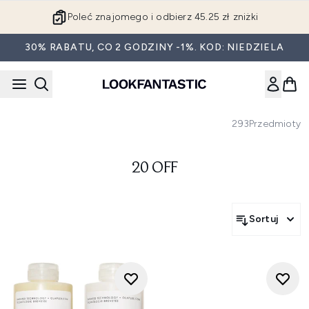
Przejdź do głównej treści
Poleć znajomego i odbierz 45.25 zł zniżki
30% RABATU, CO 2 GODZINY -1%. KOD: NIEDZIELA
293
Przedmioty
20 OFF
Sortuj