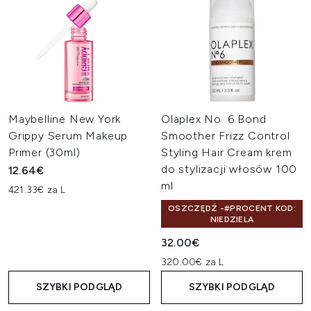
Maybelline New York
Olaplex No. 6 Bond
Grippy Serum Makeup
Smoother Frizz Control
Primer (30ml)
Styling Hair Cream krem
do stylizacji włosów 100
12.64€
ml
421.33€ za L
OSZCZĘDŹ -#PROCENT KOD:
NIEDZIELA
32.00€
320.00€ za L
SZYBKI PODGLĄD
SZYBKI PODGLĄD