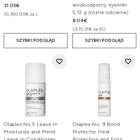
wodoodporny eyeliner
31.05€
5,12 g (różne odcienie)
10,350.00€ za L
8.04€
1,570.31€ za KG
SZYBKI PODGLĄD
SZYBKI PODGLĄD
Olaplex No.5 Leave In
Olaplex No. 9 Bond
Moisturize and Mend
Protector Heat
Leave In Conditioner
Protection and Frizz