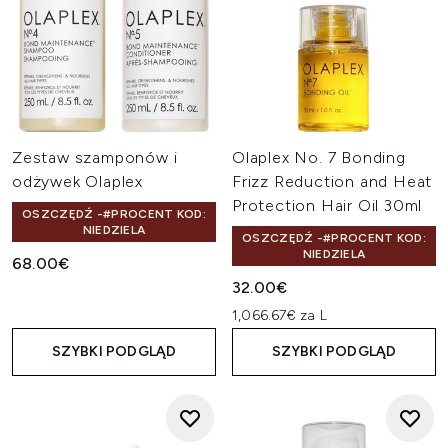
Zestaw szamponów i
Olaplex No. 7 Bonding
odżywek Olaplex
Frizz Reduction and Heat
Protection Hair Oil 30ml
OSZCZĘDŹ -#PROCENT KOD:
NIEDZIELA
OSZCZĘDŹ -#PROCENT KOD:
NIEDZIELA
68.00€
32.00€
1,066.67€ za L
SZYBKI PODGLĄD
SZYBKI PODGLĄD