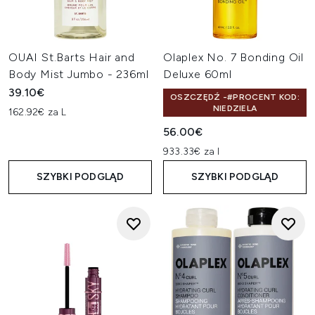
OUAI St.Barts Hair and
Olaplex No. 7 Bonding Oil
Body Mist Jumbo - 236ml
Deluxe 60ml
39.10€
OSZCZĘDŹ -#PROCENT KOD:
NIEDZIELA
162.92€ za L
56.00€
933.33€ za l
SZYBKI PODGLĄD
SZYBKI PODGLĄD