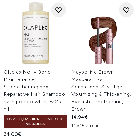
Olaplex No. 4 Bond
Maybelline Brown
Maintenance
Mascara, Lash
Strengthening and
Sensational Sky High
Reparative Hair Shampoo
Volumizing & Thickening,
szampon do włosów 250
Eyelash Lengthening,
ml
Brown
14.94€
OSZCZĘDŹ -#PROCENT KOD:
NIEDZIELA
14.94€ za unit
34.00€