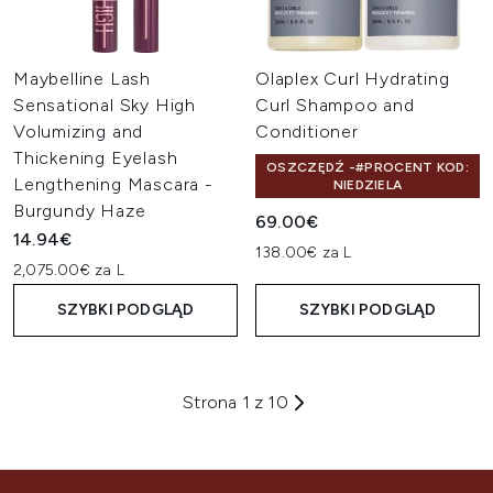
Maybelline Lash
Olaplex Curl Hydrating
Sensational Sky High
Curl Shampoo and
Volumizing and
Conditioner
Thickening Eyelash
OSZCZĘDŹ -#PROCENT KOD:
Lengthening Mascara -
NIEDZIELA
Burgundy Haze
69.00€
14.94€
138.00€ za L
2,075.00€ za L
SZYBKI PODGLĄD
SZYBKI PODGLĄD
Strona 1 z 10