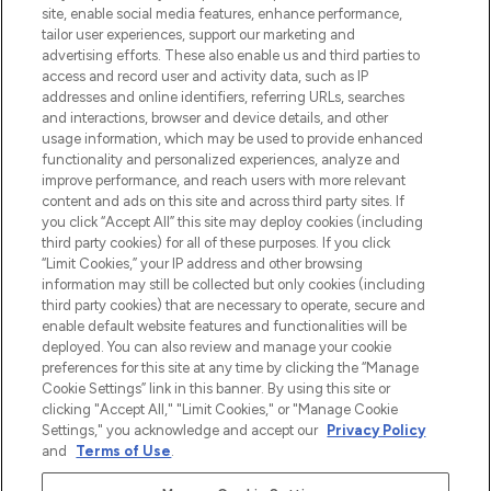
site, enable social media features, enhance performance,
tailor user experiences, support our marketing and
Bądź pierwszą osobą, która dowie się o
advertising efforts. These also enable us and third parties to
najnowszych produktach, od niszowych i
access and record user and activity data, such as IP
uznanych marek, sezonowych trendach i
addresses and online identifiers, referring URLs, searches
otrzyma ekskluzywne artykuły redakcyjne
and interactions, browser and device details, and other
z Sunday Supplement.
usage information, which may be used to provide enhanced
functionality and personalized experiences, analyze and
Zgoda na pliki cookie
improve performance, and reach users with more relevant
content and ads on this site and across third party sites. If
Do Not Sell or Share My Personal
you click “Accept All” this site may deploy cookies (including
Information
third party cookies) for all of these purposes. If you click
“Limit Cookies,” your IP address and other browsing
POMOC & INFORMACJE
information may still be collected but only cookies (including
third party cookies) that are necessary to operate, secure and
enable default website features and functionalities will be
WAŻNE INFORMACJE
deployed. You can also review and manage your cookie
preferences for this site at any time by clicking the “Manage
Cookie Settings” link in this banner. By using this site or
O LOOKFANTASTIC
clicking "Accept All," "Limit Cookies," or "Manage Cookie
Settings," you acknowledge and accept our
Privacy Policy
and
Terms of Use
.