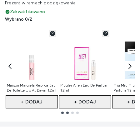
Prezent w ramach podziękowania
Zakwalifikowano
Wybrano 0/2
Nie wybrano
Nie wybrano
Nie wybran
Maison Margiela Replica Eau
Mugler Alien Eau De Parfum
Miu Miu Miutin
De Toilette Up At Dawn 1.2ml
1.2ml
Parfum 1.2ml 
+ DODAJ
+ DODAJ
+ DO
Showing slide 1