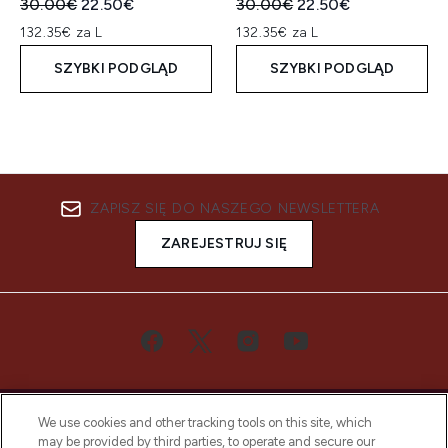
Sugerowana cena detaliczna:
Aktualna cena:
Sugerowana cena detaliczn
Aktualna cena:
30.00€
22.50€
30.00€
22.50€
132.35€ za L
132.35€ za L
SZYBKI PODGLĄD
SZYBKI PODGLĄD
ZAPISZ SIĘ DO NASZEGO NEWSLETTERA
ZAREJESTRUJ SIĘ
We use cookies and other tracking tools on this site, which
may be provided by third parties, to operate and secure our