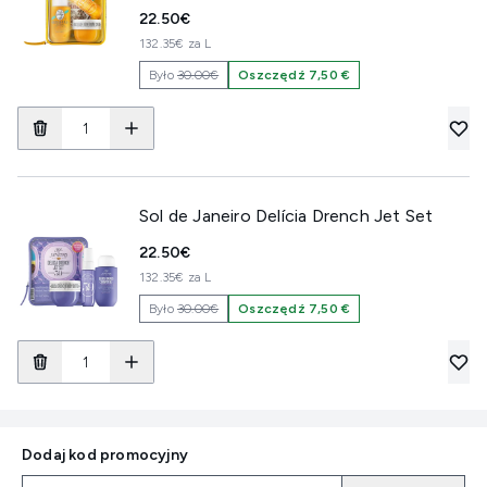
22.50€
132.35€ za L
Było
30.00€
Oszczędź 7,50 €
Sol de Janeiro Delícia Drench Jet Set
22.50€
132.35€ za L
Było
30.00€
Oszczędź 7,50 €
Dodaj kod promocyjny