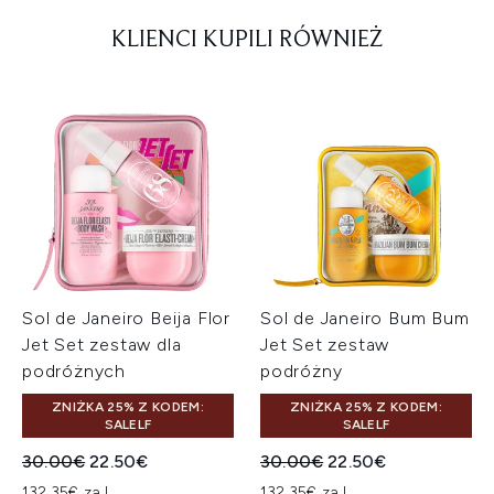
KLIENCI KUPILI RÓWNIEŻ
Sol de Janeiro Beija Flor
Sol de Janeiro Bum Bum
Jet Set zestaw dla
Jet Set zestaw
podróżnych
podróżny
ZNIŻKA 25% Z KODEM:
ZNIŻKA 25% Z KODEM:
SALELF
SALELF
Sugerowana cena detaliczna:
Aktualna cena:
Sugerowana cena detaliczn
Aktualna cena:
30.00€
22.50€
30.00€
22.50€
132.35€ za L
132.35€ za L