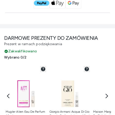
DARMOWE PREZENTY DO ZAMÓWIENIA
Prezent w ramach podziękowania
Zakwalifikowano
Wybrano 0/2
Nie wybrano
Nie wybrano
Nie wybran
Mugler Alien Eau De Parfum
Giorgio Armani Acqua Di Gio
Maison Margiel