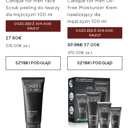
Clinique for Men Face
Clinique for Men Oil-
Scrub peeling do twarzy
Free Moisturiser Krem
dla mężczyzn 100 ml
nawilżający dla
mężczyzn 100 ml
OSZCZĘDŹ 20% KOD:
SALELF
OSZCZĘDŹ 20% KOD:
SALELF
27.60€
Sugerowana cena detaliczn
Aktualna cena:
37.95€
37.00€
276.00€ za L
370.00€ za L
SZYBKI PODGLĄD
SZYBKI PODGLĄD