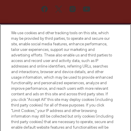
We use cookies and other tracking tools on this site, which
may be provided by third parties, to operate and secure our
site, enable social media features, enhance performance,
tailor user experiences, support our marketing and
Bądź pierwszą osobą, która dowie się o
advertising efforts. These also enable us and third parties to
najnowszych produktach, od niszowych i
access and record user and activity data, such as IP
uznanych marek, sezonowych trendach i
addresses and online identifiers, referring URLs, searches
otrzyma ekskluzywne artykuły redakcyjne
and interactions, browser and device details, and other
z Sunday Supplement.
usage information, which may be used to provide enhanced
functionality and personalized experiences, analyze and
Zgoda na pliki cookie
improve performance, and reach users with more relevant
content and ads on this site and across third party sites. If
Do Not Sell or Share My Personal
you click “Accept All” this site may deploy cookies (including
Information
third party cookies) for all of these purposes. If you click
“Limit Cookies,” your IP address and other browsing
POMOC & INFORMACJE
information may still be collected but only cookies (including
third party cookies) that are necessary to operate, secure and
enable default website features and functionalities will be