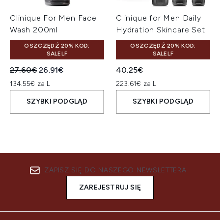
Clinique For Men Face
Clinique for Men Daily
Wash 200ml
Hydration Skincare Set
OSZCZĘDŹ 20% KOD:
OSZCZĘDŹ 20% KOD:
SALELF
SALELF
Sugerowana cena detaliczna:
Aktualna cena:
27.60€
26.91€
40.25€
134.55€ za L
223.61€ za L
SZYBKI PODGLĄD
SZYBKI PODGLĄD
ZAPISZ SIĘ DO NASZEGO NEWSLETTERA
ZAREJESTRUJ SIĘ