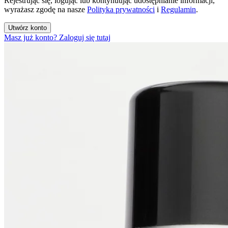
Rejestrując się, logując lub kontynuując udostępnianie informacji,
wyrażasz zgodę na nasze
Polityka prywatności
i
Regulamin
.
Utwórz konto
Masz już konto? Zaloguj się tutaj