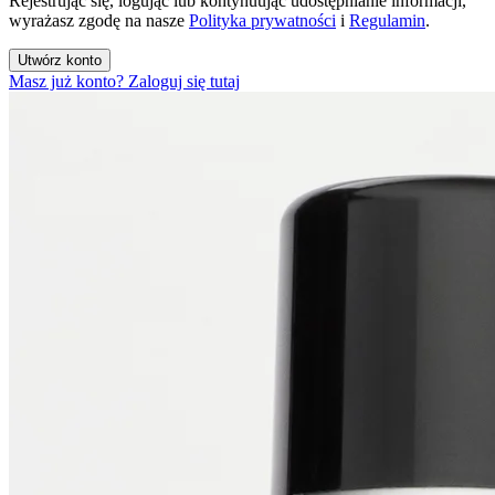
Rejestrując się, logując lub kontynuując udostępnianie informacji,
wyrażasz zgodę na nasze
Polityka prywatności
i
Regulamin
.
Utwórz konto
Masz już konto? Zaloguj się tutaj