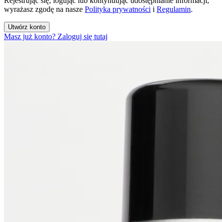
Rejestrując się, logując lub kontynuując udostępnianie informacji,
wyrażasz zgodę na nasze
Polityka prywatności
i
Regulamin
.
Utwórz konto
Masz już konto? Zaloguj się tutaj