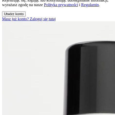
Rejestrując się, logując lub kontynuując udostępnianie informacji,
wyrażasz zgodę na nasze
Polityka prywatności
i
Regulamin
.
Utwórz konto
Masz już konto? Zaloguj się tutaj