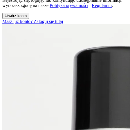
Rejestrując się, logując lub kontynuując udostępnianie informacji,
wyrażasz zgodę na nasze
Polityka prywatności
i
Regulamin
.
Utwórz konto
Masz już konto? Zaloguj się tutaj