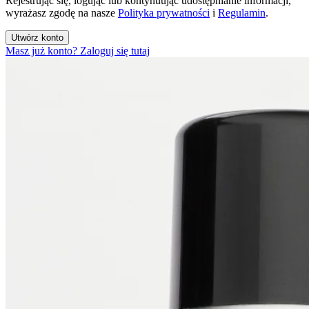
Rejestrując się, logując lub kontynuując udostępnianie informacji,
wyrażasz zgodę na nasze
Polityka prywatności
i
Regulamin
.
Utwórz konto
Masz już konto? Zaloguj się tutaj